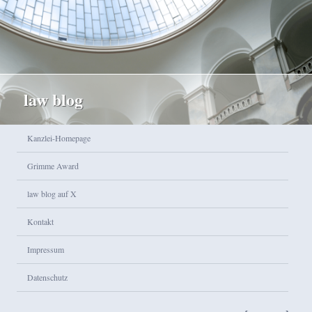
law blog
Hauptmenü
Kanzlei-Homepage
Zum Inhalt wechseln
Zum sekundären Inhalt wechseln
Grimme Award
law blog auf X
Kontakt
Impressum
Datenschutz