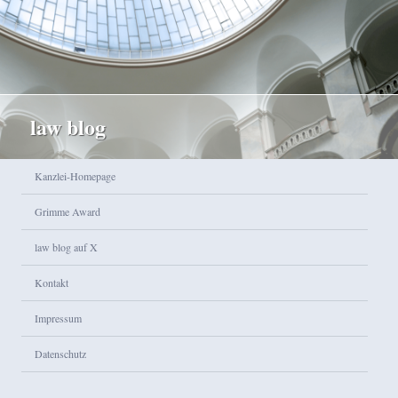
law blog
Hauptmenü
Kanzlei-Homepage
Zum Inhalt wechseln
Zum sekundären Inhalt wechseln
Grimme Award
law blog auf X
Kontakt
Impressum
Datenschutz