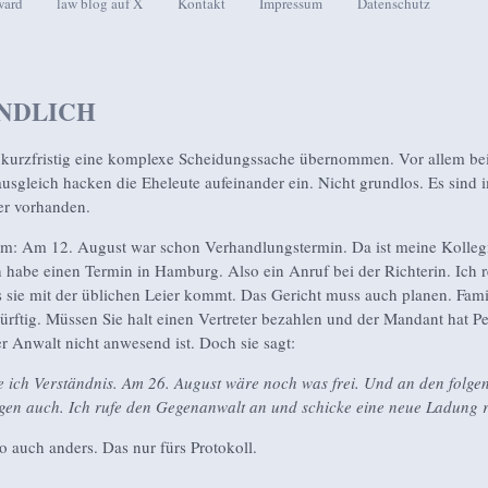
ward
law blog auf X
Kontakt
Impressum
Datenschutz
seln
NDLICH
kurzfristig eine komplexe Scheidungssache übernommen. Vor allem b
sgleich hacken die Eheleute aufeinander ein. Nicht grundlos. Es sind
er vorhanden.
m: Am 12. August war schon Verhandlungstermin. Da ist meine Kolleg
h habe einen Termin in Hamburg. Also ein Anruf bei der Richterin. Ich 
s sie mit der üblichen Leier kommt. Das Gericht muss auch planen. Fam
dürftig. Müssen Sie halt einen Vertreter bezahlen und der Mandant hat P
er Anwalt nicht anwesend ist. Doch sie sagt:
 ich Verständnis. Am 26. August wäre noch was frei. Und an den folge
en auch. Ich rufe den Gegenanwalt an und schicke eine neue Ladung 
so auch anders. Das nur fürs Protokoll.