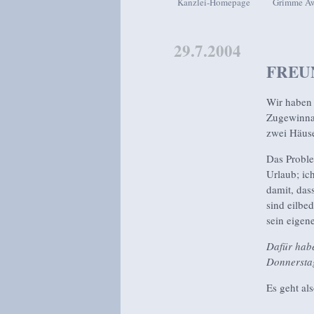
Kanzlei-Homepage
Grimme A
Zum Inhalt wechseln
Zum sekundären Inhalt wech
29.7.2004
FREU
Wir haben 
Zugewinnau
zwei Häus
Das Proble
Urlaub; ic
damit, das
sind eilbe
sein eigen
Dafür habe
Donnerstag
Es geht al