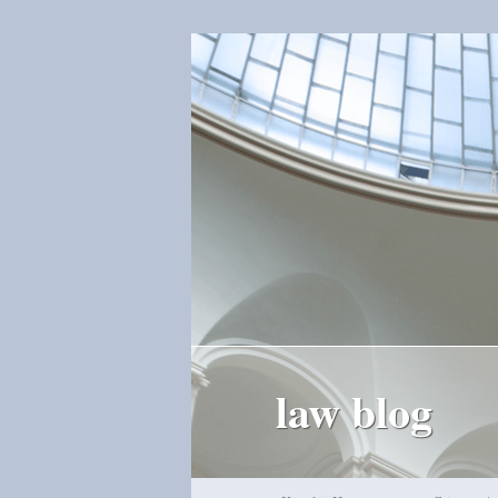
law blog
Hauptmenü