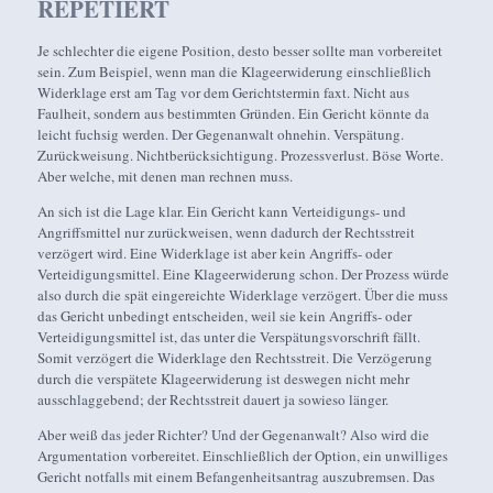
REPETIERT
Je schlechter die eigene Position, desto besser sollte man vorbereitet
sein. Zum Beispiel, wenn man die Klageerwiderung einschließlich
Widerklage erst am Tag vor dem Gerichtstermin faxt. Nicht aus
Faulheit, sondern aus bestimmten Gründen. Ein Gericht könnte da
leicht fuchsig werden. Der Gegenanwalt ohnehin. Verspätung.
Zurückweisung. Nichtberücksichtigung. Prozessverlust. Böse Worte.
Aber welche, mit denen man rechnen muss.
An sich ist die Lage klar. Ein Gericht kann Verteidigungs- und
Angriffsmittel nur zurückweisen, wenn dadurch der Rechtsstreit
verzögert wird. Eine Widerklage ist aber kein Angriffs- oder
Verteidigungsmittel. Eine Klageerwiderung schon. Der Prozess würde
also durch die spät eingereichte Widerklage verzögert. Über die muss
das Gericht unbedingt entscheiden, weil sie kein Angriffs- oder
Verteidigungsmittel ist, das unter die Verspätungsvorschrift fällt.
Somit verzögert die Widerklage den Rechtsstreit. Die Verzögerung
durch die verspätete Klageerwiderung ist deswegen nicht mehr
ausschlaggebend; der Rechtsstreit dauert ja sowieso länger.
Aber weiß das jeder Richter? Und der Gegenanwalt? Also wird die
Argumentation vorbereitet. Einschließlich der Option, ein unwilliges
Gericht notfalls mit einem Befangenheitsantrag auszubremsen. Das