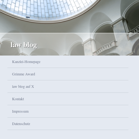
law blog
Hauptmenü
Kanzlei-Homepage
Zum Inhalt wechseln
Zum sekundären Inhalt wechseln
Grimme Award
law blog auf X
Kontakt
Impressum
Datenschutz