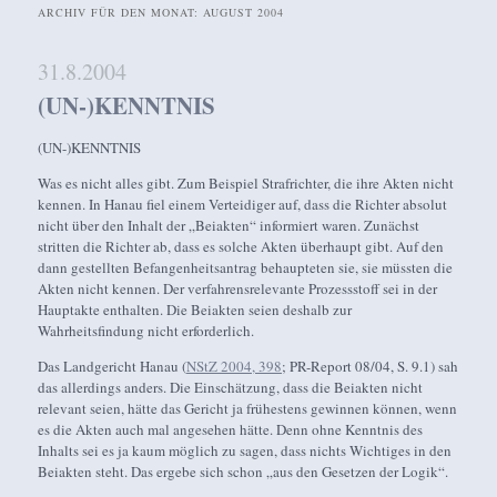
ARCHIV FÜR DEN MONAT:
AUGUST 2004
31.8.2004
(UN-)KENNTNIS
(UN-)KENNTNIS
Was es nicht alles gibt. Zum Beispiel Strafrichter, die ihre Akten nicht
kennen. In Hanau fiel einem Verteidiger auf, dass die Richter absolut
nicht über den Inhalt der „Beiakten“ informiert waren. Zunächst
stritten die Richter ab, dass es solche Akten überhaupt gibt. Auf den
dann gestellten Befangenheitsantrag behaupteten sie, sie müssten die
Akten nicht kennen. Der verfahrensrelevante Prozessstoff sei in der
Hauptakte enthalten. Die Beiakten seien deshalb zur
Wahrheitsfindung nicht erforderlich.
Das Landgericht Hanau (
NStZ 2004, 398
; PR-Report 08/04, S. 9.1) sah
das allerdings anders. Die Einschätzung, dass die Beiakten nicht
relevant seien, hätte das Gericht ja frühestens gewinnen können, wenn
es die Akten auch mal angesehen hätte. Denn ohne Kenntnis des
Inhalts sei es ja kaum möglich zu sagen, dass nichts Wichtiges in den
Beiakten steht. Das ergebe sich schon „aus den Gesetzen der Logik“.