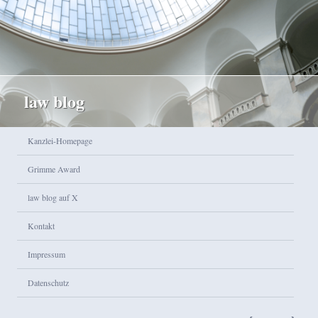
law blog
Hauptmenü
Kanzlei-Homepage
Zum Inhalt wechseln
Zum sekundären Inhalt wechseln
Grimme Award
law blog auf X
Kontakt
Impressum
Datenschutz