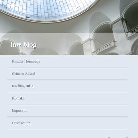
law blog
Hauptmenü
Kanzlei-Homepage
Zum Inhalt wechseln
Zum sekundären Inhalt wechseln
Grimme Award
law blog auf X
Kontakt
Impressum
Datenschutz