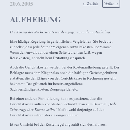
20.6.2005
Beitragsnavigation
←
Zurück
Weiter
→
AUFHEBUNG
Die Kosten des Rechtsstreits werden gegeneinander aufgehoben.
Eine häufige Regelung in gerichtlichen Vergleichen. Sie bedeutet
zunächst, dass jede Seite ihre eigenen Anwaltskosten übernimmt.
Wenn der Anwalt auf der einen Seite teurer war (z.B. wegen
Reisekosten), entsteht kein Erstattungsanspruch.
Auch die Gerichtskosten werden bei der Kostenaufhebung geteilt. Der
Beklagte muss dem Kläger also noch die hälftigen Gerichtsgebühren
erstatten, die der Kläger von der Gerichtskasse in Rechnung gestellt
bekommt. Das gilt auch für bereits angefallene
Sachverständigenkosten, Zeugengelder etc.
Bei einer anderen Formulierung kann es passieren, dass die
Gerichtskosten außen vor bleiben. Schreibt man zum Beispiel
„Jede
Seite trägt ihre Kosten selbst“
bleibt wohl derjenige auf den
Gerichtskosten sitzen, der sie eingezahlt hat.
Etwas Umsicht bei der Kostenregelung zahlt sich deshalb aus.