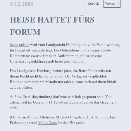
5.12.2005
Beitragsnavigation
←
Zurück
Weiter
→
HEISE HAFTET FÜRS
FORUM
heise online
wird vom Landgericht Hamburg die volle Verantwortung
für Forenbeiträge auferlegt. Der Onlinedienst hatte beanstandete
Kommentare zwar sofort nach Aufforderung gelöscht; eine
Unterlassungserklärung gab heise aber nicht ab.
Das Landgericht Hamburg meinte jetzt, die Betroffenen müssten
ihrem Recht nicht hinterherlaufen. Der Verlag sei verpflichtet,
Beiträge vorher durch Mitarbeiter oder automatisch auf ihren Inhalt
zu überprüfen.
Auf die Urteilsbegründung darf man wirklich gespannt sein. Vor
allem, weil im Gesetz
(§ 11 Teledienstegesetz)
genau das Gegenteil
steht.
(Danke an Andrea Altefrone, Michael Grigutsch, Erik Schmidt, Jan
Falkenhagen und
Malte Diers
für den Hinweis)