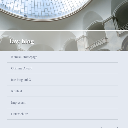
law blog
Hauptmenü
Kanzlei-Homepage
Zum Inhalt wechseln
Zum sekundären Inhalt wechseln
Grimme Award
law blog auf X
Kontakt
Impressum
Datenschutz