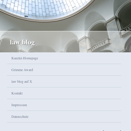
law blog
Hauptmenü
Kanzlei-Homepage
Zum Inhalt wechseln
Zum sekundären Inhalt wechseln
Grimme Award
law blog auf X
Kontakt
Impressum
Datenschutz