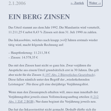
2.1.2006
Beitragsnavigation
←
Zurück
Weiter
→
EIN BERG ZINSEN
Das Urteil stammt aus dem Jahr 1992. Die Mandantin wird verurteilt,
11.211,25 € nebst 8,43 % Zinsen seit dem 31. Juli 1990 zu zahlen.
Das Inkassobüro, welches nach knapp
zwölf
Jahren erstmals wieder
tätig wird, macht folgende Rechnung auf:
– Hauptforderung: 11.211,38 €
– Zinsen: 14.578,35 €
Das mit den Zinsen haut nicht so ganz hin. Zwar verjähren die
Ansprüche aus einem Urteil grundsätzlich erst in 30 Jahren. Das gilt
aber nicht für die Zinsen
(§ 197 Abs. 2 Bürgerliches Gesetzbuch)
.
Diese fallen nämlich unter den Begriff der „wiederkehrenden
Leistungen“. Für diese gilt eine dreijährige Verjährungsfrist.
Wenn man den Zinsanspruch erhalten will, muss man innerhalb der
Verjährungsfrist jeweils einen Vollstreckungsauftrag erteilen
(§ 212
Abs. 1 Ziff. 2 BGB)
. Nur dann beginnt die Verjährung jeweils neu.
Das hat das Inkassoinstitut nicht gemacht. Deshalb dürfte sich die