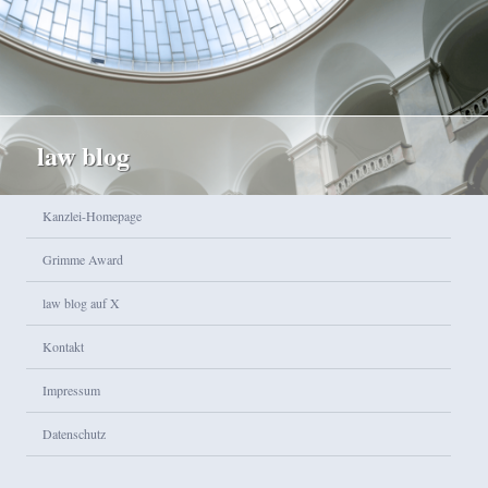
law blog
Hauptmenü
Kanzlei-Homepage
Zum Inhalt wechseln
Zum sekundären Inhalt wechseln
Grimme Award
law blog auf X
Kontakt
Impressum
Datenschutz