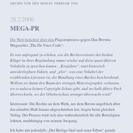
ARCHIV FÜR DEN MONAT:
FEBRUAR 2006
28.2.2006
MEGA-PR
Die Welt berichtet über den
Plagiatsprozess gegen Dan Browns
Megaseller „The Da Vinci Code“:
Es war aufregend zu erleben, wie die Rechtsvertreter der beiden
Kläger in ihrer Begründung immer wieder auf diese quasi-fiktiven
Vokabeln zu sprechen kamen: „Konjektur“, statt historisch
unwiderlegbare Fakten, und „plot“, was eine Vokabel der
erzählenden Literatur ist, die Handlung eines Buches beschreibend.
Wollten sie damit den Raum der strengen Historiographie verlassen,
wo es nahezu keinen Copyright-Schutz gibt, und ins halb-fiktive Fach
überwechseln, wo der Urheberschutz strenger überwacht wird?
Interessant: Die Rechte an dem Werk, aus dem Brown angeblich über
das erlaubte Maß hinaus abgeschrieben hat, liegen beim gleichen
Verlag. Der Prozess wird sich also wahrscheinlich für alle Beteiligten
lohnen, unabhängig von seinem Ausgang.
Ich habe mir jedenfalls „Der Heilige Gral und seine Erben“ gerade