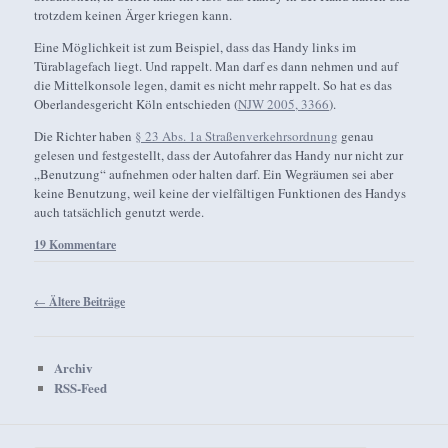
trotzdem keinen Ärger kriegen kann.
Eine Möglichkeit ist zum Beispiel, dass das Handy links im
Türablagefach liegt. Und rappelt. Man darf es dann nehmen und auf
die Mittelkonsole legen, damit es nicht mehr rappelt. So hat es das
Oberlandesgericht Köln entschieden (
NJW 2005, 3366
).
Die Richter haben
§ 23 Abs. 1a Straßenverkehrsordnung
genau
gelesen und festgestellt, dass der Autofahrer das Handy nur nicht zur
„Benutzung“ aufnehmen oder halten darf. Ein Wegräumen sei aber
keine Benutzung, weil keine der vielfältigen Funktionen des Handys
auch tatsächlich genutzt werde.
19 Kommentare
Beitragsnavigation
←
Ältere Beiträge
Archiv
RSS-Feed