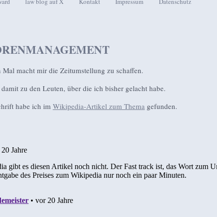
ward
law blog auf X
Kontakt
Impressum
Datenschutz
seln
ORENMANAGEMENT
 Mal macht mir die Zeitumstellung zu schaffen.
 damit zu den Leuten, über die ich bisher gelacht habe.
hrift habe ich im
Wikipedia-Artikel zum Thema
gefunden.