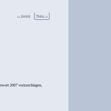
Beitragsnavigation
←
Zurück
Weiter
→