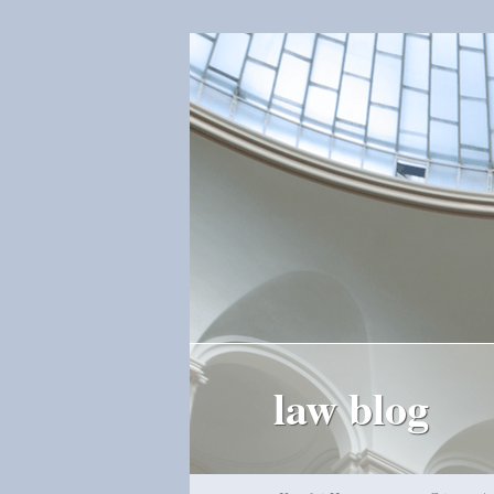
law blog
Hauptmenü