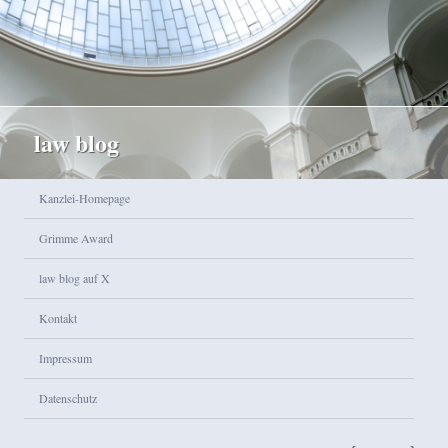
law blog
Hauptmenü
Kanzlei-Homepage
Zum Inhalt wechseln
Zum sekundären Inhalt wechseln
Grimme Award
law blog auf X
Kontakt
Impressum
Datenschutz