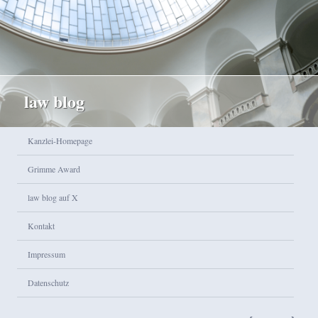
law blog
Hauptmenü
Kanzlei-Homepage
Zum Inhalt wechseln
Zum sekundären Inhalt wechseln
Grimme Award
law blog auf X
Kontakt
Impressum
Datenschutz