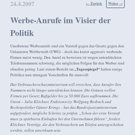
24.4.2007
Beitragsnavigation
←
Zurück
Weiter
→
Werbe-Anrufe im Visier der
Politik
Unerbetene Werbeanrufe sind ein Verstoß gegen das Gesetz gegen den
Unlauteren Wettbewerb (UWG) – doch das kratzt aggressiv werbende
Firmen meist wenig. Den Anruf zu beweisen ist wegen unterdrückten
Telefonnummern schwierig, die möglichen Folgen für den Werber sind
„Tagesspiegel“
ohnehin gering. Laut einem Bericht im
halten einige
Politiker nun strengere Vorschriften für sinnvoll:
Das Verbraucherschutzministerium will erreichen, dass Anrufer ihre
Nummern nicht länger unterdrücken können. Die Grünen wollen
Firmen per Gesetz Bußgelder bis zu 50 000 Euro aufbrummen. Die
Union – Julia Klöckner, Fraktionsvize Wolfgang Bosbach und
Rechtspolitiker Günter Krings – hat das Bundesjustizministerium
aufgefordert, mögliche Schritte zu prüfen. „Schon der erste Verstoß
muss zu spürbaren Einbußen bei den Unternehmen führen“, fordert
Klöckner. Verträge, die den Verbrauchern am Telefon untergeschoben
werden, sollen unwirksam sein.