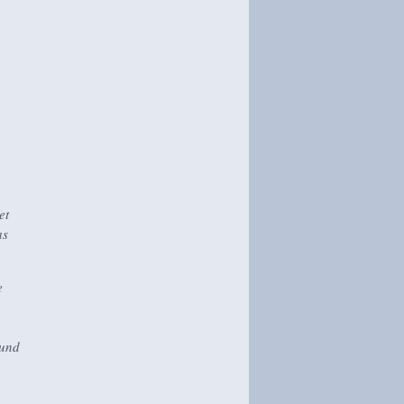
et
as
e
 und