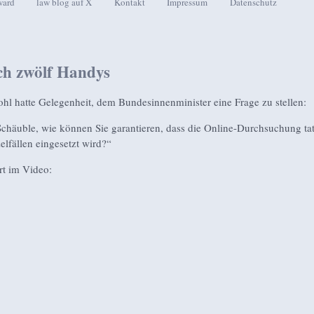
ward
law blog auf X
Kontakt
Impressum
Datenschutz
seln
ich zwölf Handys
hl hatte Gelegenheit, dem Bundesinnenminister eine Frage zu stellen:
Schäuble, wie können Sie garantieren, dass die Online-Durchsuchung ta
elfällen eingesetzt wird?“
t im Video: