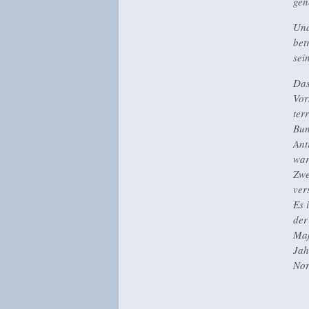
gen
Und
bet
sei
Das
Vor
ter
Bun
Ant
war
Zwe
ver
Es 
der
Maß
Jah
Nor