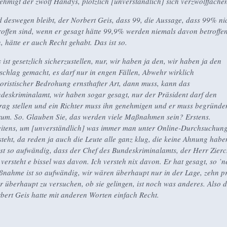
ehmigt der zwölf Handys, plötzlich [unverständlich] sich verzwölffache
 deswegen bleibt, der Norbert Geis, dass 99, die Aussage, dass 99% ni
roffen sind, wenn er gesagt hätte 99,9% werden niemals davon betroffe
n, hätte er auch Recht gehabt. Das ist so.
 ist gesetzlich sicherzustellen, nur, wir haben ja den, wir haben ja den
schlag gemacht, es darf nur in engen Fällen, Abwehr wirklich
roristischer Bedrohung ernsthafter Art, dann muss, kann das
deskriminalamt, wir haben sogar gesagt, nur der Präsident darf den
rag stellen und ein Richter muss ihn genehmigen und er muss begründe
um. So. Glauben Sie, das werden viele Maßnahmen sein? Erstens.
itens, um [unverständlich] was immer man unter Online-Durchsuchun
steht, da reden ja auch die Leute alle ganz klug, die keine Ahnung habe
ist so aufwändig, dass der Chef des Bundeskriminalamts, der Herr Zierc
 versteht e bissel was davon. Ich versteh nix davon. Er hat gesagt, so ’n
nahme ist so aufwändig, wir wären überhaupt nur in der Lage, zehn p
r überhaupt zu versuchen, ob sie gelingen, ist noch was anderes. Also 
bert Geis hatte mit anderen Worten einfach Recht.