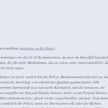
t schriftlich
(gefunden im RA-Blog)
:
nehmigen von den G-10-Kommissionen, da muss im Einzelfall begründ
den. Es gibt mehr Maßnahmen, das ist schon wahr [unverständlich], d
l ich nicht sagen.
haben wir doch, neulich hat die Polizei, Bundesanwaltschaft drei so, di
roristische Anschläge von erheblicher Qualität geplant haben, 600
ogramm Sprengstoff ist ja nun keine Kleinigkeit, und die benutzen, die
en ungefähr ein Dutzend Handys benutzt, nicht, so mit Prepaid-Karten
 Mal telefonieren kurz, gleich wieder wegschmeißen, nächste. Und dann
s natürlich die Polizei, wenn sie überwachen will, oder der Richter,