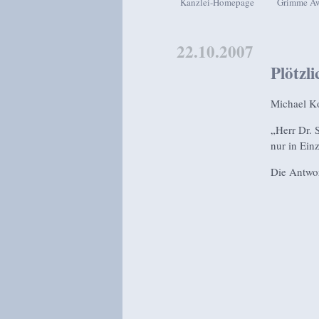
Kanzlei-Homepage
Grimme A
Zum Inhalt wechseln
Zum sekundären Inhalt wech
22.10.2007
Plötzl
Michael Ko
„Herr Dr. 
nur in Einz
Die Antwor