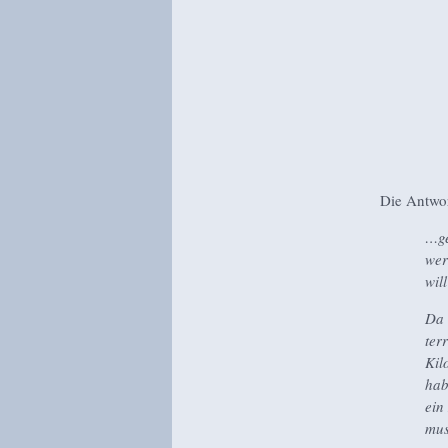
Die Antwor
…ge
wer
wil
Da 
ter
Kil
hab
ein
mus