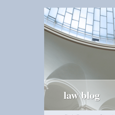
law blog
Hauptmenü