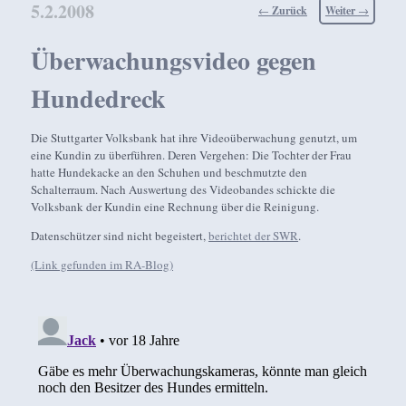
5.2.2008
Beitragsnavigation
←
Zurück
Weiter
→
Überwachungsvideo gegen
Hundedreck
Die Stuttgarter Volksbank hat ihre Videoüberwachung genutzt, um
eine Kundin zu überführen. Deren Vergehen: Die Tochter der Frau
hatte Hundekacke an den Schuhen und beschmutzte den
Schalterraum. Nach Auswertung des Videobandes schickte die
Volksbank der Kundin eine Rechnung über die Reinigung.
Datenschützer sind nicht begeistert,
berichtet der SWR
.
(Link gefunden im RA-Blog)