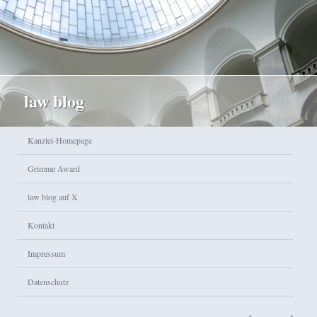
law blog
Hauptmenü
Kanzlei-Homepage
Zum Inhalt wechseln
Zum sekundären Inhalt wechseln
Grimme Award
law blog auf X
Kontakt
Impressum
Datenschutz