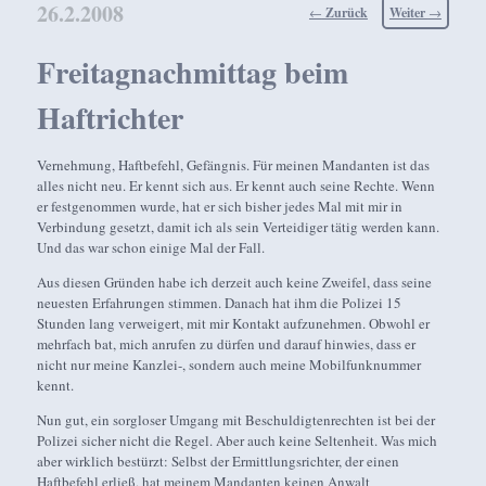
26.2.2008
Beitragsnavigation
←
Zurück
Weiter
→
Freitagnachmittag beim
Haftrichter
Vernehmung, Haftbefehl, Gefängnis. Für meinen Mandanten ist das
alles nicht neu. Er kennt sich aus. Er kennt auch seine Rechte. Wenn
er festgenommen wurde, hat er sich bisher jedes Mal mit mir in
Verbindung gesetzt, damit ich als sein Verteidiger tätig werden kann.
Und das war schon einige Mal der Fall.
Aus diesen Gründen habe ich derzeit auch keine Zweifel, dass seine
neuesten Erfahrungen stimmen. Danach hat ihm die Polizei 15
Stunden lang verweigert, mit mir Kontakt aufzunehmen. Obwohl er
mehrfach bat, mich anrufen zu dürfen und darauf hinwies, dass er
nicht nur meine Kanzlei-, sondern auch meine Mobilfunknummer
kennt.
Nun gut, ein sorgloser Umgang mit Beschuldigtenrechten ist bei der
Polizei sicher nicht die Regel. Aber auch keine Seltenheit. Was mich
aber wirklich bestürzt: Selbst der Ermittlungsrichter, der einen
Haftbefehl erließ, hat meinem Mandanten keinen Anwalt