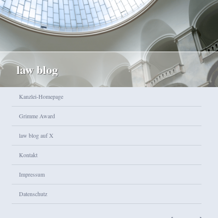
law blog
Hauptmenü
Kanzlei-Homepage
Zum Inhalt wechseln
Zum sekundären Inhalt wechseln
Grimme Award
law blog auf X
Kontakt
Impressum
Datenschutz