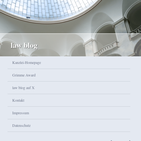
law blog
Hauptmenü
Kanzlei-Homepage
Zum Inhalt wechseln
Zum sekundären Inhalt wechseln
Grimme Award
law blog auf X
Kontakt
Impressum
Datenschutz