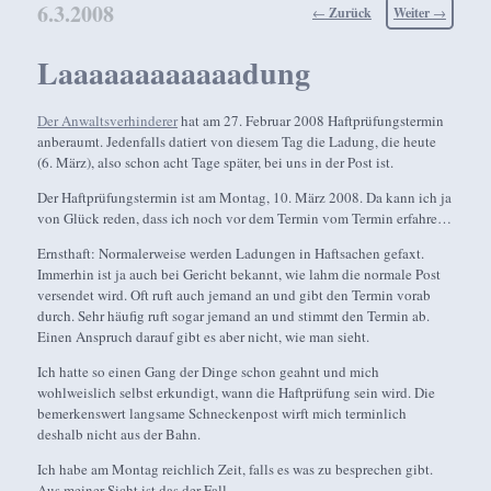
6.3.2008
Beitragsnavigation
←
Zurück
Weiter
→
Laaaaaaaaaaaadung
Der Anwaltsverhinderer
hat am 27. Februar 2008 Haftprüfungstermin
anberaumt. Jedenfalls datiert von diesem Tag die Ladung, die heute
(6. März), also schon acht Tage später, bei uns in der Post ist.
Der Haftprüfungstermin ist am Montag, 10. März 2008. Da kann ich ja
von Glück reden, dass ich noch vor dem Termin vom Termin erfahre…
Ernsthaft: Normalerweise werden Ladungen in Haftsachen gefaxt.
Immerhin ist ja auch bei Gericht bekannt, wie lahm die normale Post
versendet wird. Oft ruft auch jemand an und gibt den Termin vorab
durch. Sehr häufig ruft sogar jemand an und stimmt den Termin ab.
Einen Anspruch darauf gibt es aber nicht, wie man sieht.
Ich hatte so einen Gang der Dinge schon geahnt und mich
wohlweislich selbst erkundigt, wann die Haftprüfung sein wird. Die
bemerkenswert langsame Schneckenpost wirft mich terminlich
deshalb nicht aus der Bahn.
Ich habe am Montag reichlich Zeit, falls es was zu besprechen gibt.
Aus meiner Sicht ist das der Fall.