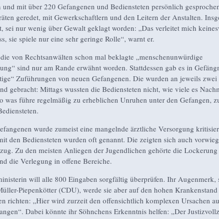
nd mit über 220 Gefangenen und Bediensteten persönlich gesprochen
räten geredet, mit Gewerkschaftlern und den Leitern der Anstalten. Insg
tzt, sei nur wenig über Gewalt geklagt worden: „Das verleitet mich keine
, sie spiele nur eine sehr geringe Rolle“, warnt er.
 die von Rechtsanwälten schon mal beklagte „menschenunwürdige
ung“ sind nur am Rande erwähnt worden. Stattdessen gab es in Gefäng
rtige“ Zuführungen von neuen Gefangenen. Die wurden an jeweils zwei
nd gebracht: Mittags wussten die Bediensteten nicht, wie viele es Nachm
o was führe regelmäßig zu erheblichen Unruhen unter den Gefangen, zu
Bediensteten.
fangenen wurde zumeist eine mangelnde ärztliche Versorgung kritisier
it den Bediensteten wurden oft genannt. Die zeigten sich auch vorwie
zug. Zu den meisten Anliegen der Jugendlichen gehörte die Lockerung
nd die Verlegung in offene Bereiche.
ministerin will alle 800 Eingaben sorgfältig überprüfen. Ihr Augenmerk, 
üller-Piepenkötter (CDU), werde sie aber auf den hohen Krankenstand
en richten: „Hier wird zurzeit den offensichtlich komplexen Ursachen a
ngen“. Dabei könnte ihr Söhnchens Erkenntnis helfen: „Der Justizvollz