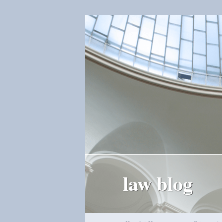
law blog
Hauptmenü