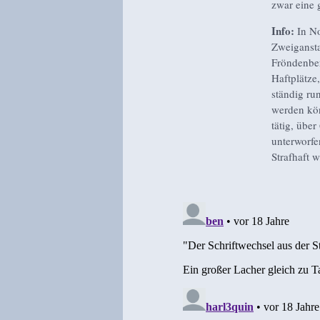
zwar eine 
Info:
In No
Zweigansta
Fröndenber
Haftplätze
ständig ru
werden kön
tätig, übe
unterworfe
Strafhaft 