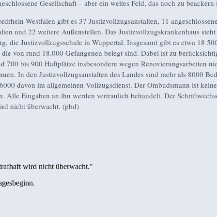
geschlossene Gesellschaft – aber ein weites Feld, das noch zu beackern i
rdrhein-Westfalen gibt es 37 Justizvollzugsanstalten, 11 angeschlossen
lten und 22 weitere Außenstellen. Das Justizvollzugskrankenhaus steht 
g, die Justizvollzugsschule in Wuppertal. Insgesamt gibt es etwa 18 50
, die von rund 18.000 Gefangenen belegt sind. Dabei ist zu berücksichti
nd 700 bis 900 Haftplätze insbesondere wegen Renovierungsarbeiten nic
nen. In den Justizvollzugsanstalten des Landes sind mehr als 8000 Bed
r 6000 davon im allgemeinen Vollzugsdienst. Der Ombudsmann ist kein
n. Alle Eingaben an ihn werden vertraulich behandelt. Der Schriftwechs
wird nicht überwacht. (pbd)