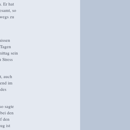
. Er hat
esamt, so
swegs zu
nissen
 Tagen
ittag sein
 Stress
t, auch
gend im
 des
so sagte
 bei den
uf den
ug ist