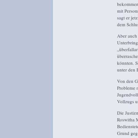
bekommen u
mit Person
sagt er je
dem Schluss
Aber auch
Unterbring
„überfalla
überrasche
könnten. S
unter den 
Von den Ge
Probleme m
Jugendvoll
Vollzugs u
Die Justiz
Roswitha M
Bedienstet
Grund gega