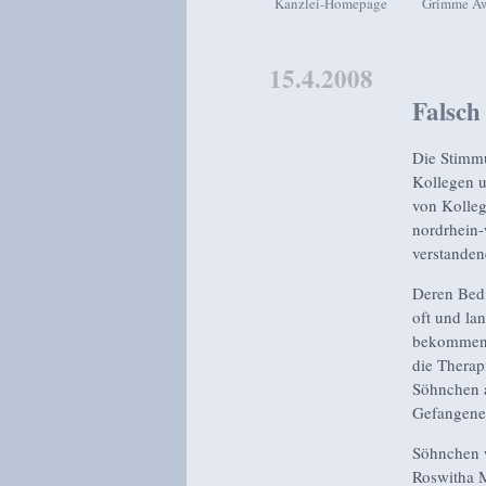
Kanzlei-Homepage
Grimme A
Zum Inhalt wechseln
Zum sekundären Inhalt wech
15.4.2008
Falsch
Die Stimmu
Kollegen u
von Kolleg
nordrhein-
verstanden
Deren Bedi
oft und la
bekommen w
die Therap
Söhnchen a
Gefangenen
Söhnchen w
Roswitha M