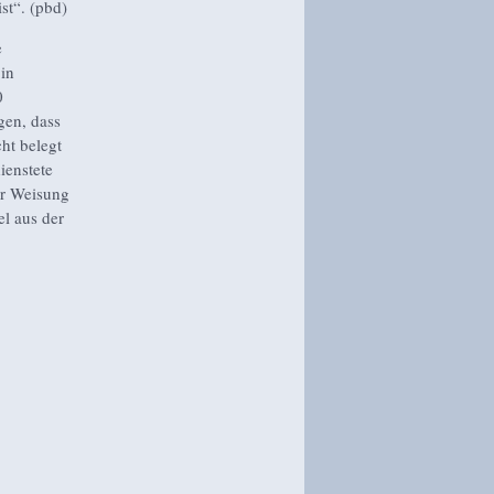
st“. (pbd)
e
in
0
gen, dass
ht belegt
ienstete
er Weisung
el aus der