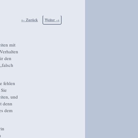
Beitragsnavigation
←
Zurück
Weiter
→
iten mit
 Verhalten
ür den
„falsch
e fehlen
 Sie
iten, und
mt denn
 es dem
rin
n