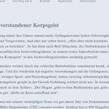
ward
law blog auf X
Kontakt
Impressum
Datenschutz
seln
 verstandener Korpsgeist
ng hinter den Gittern stimmt nicht: Gefängniswärter haben Schwierigke
nd Vorgesetzten, sind aber nur selten bereit „offen über nicht korrektes
en zu berichten“. So hat denn auch Rolf Söhnchen, der Ombudsmann f
westfälischen Justizvollzugsdienst, in seinem ersten Jahresbericht einen 
en Korpsgeist“ in den Justizvollzugsanstalten ausfindig gemacht.
enstete werden durch das schlechte Betriebsklima zunehmend krank, si
nge. Und das wiederum hat negative Auswirkungen auf die Gefangenen.
eniger Sport- und Freizeitangebote, haben zuwenig Arbeitsmöglichke
ieangebote gerade in der Gewalt-Verhütung reichen nicht aus. So kom
uch zu dem Schluss: „Der Slogan ‚geht es dem Bediensteten gut, geht
 gut’, dürfte im Kern zutreffend sein“.
ar mit seinem vierköpfigen Team vor gut einem Jahr von Justizministe
üller-Piepenkötter (CDU) ernannt worden. Seitdem hat er 800 Eingabe