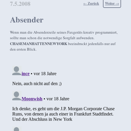
7.5.2008
Beitragsnavigation
←
Zurück
Weiter
→
Absender
Wenn man die Absenderzeile seines Faxgeräts kreativ programmiert,
sollte man schon die notwendige Sorgfalt aufwenden.
CHASEMANHATTENNEWYORK
beeindruckt jedenfalls nur auf
den ersten Blick.