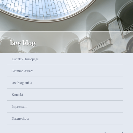
law blog
Hauptmenü
Kanzlei-Homepage
Zum Inhalt wechseln
Zum sekundären Inhalt wechseln
Grimme Award
law blog auf X
Kontakt
Impressum
Datenschutz