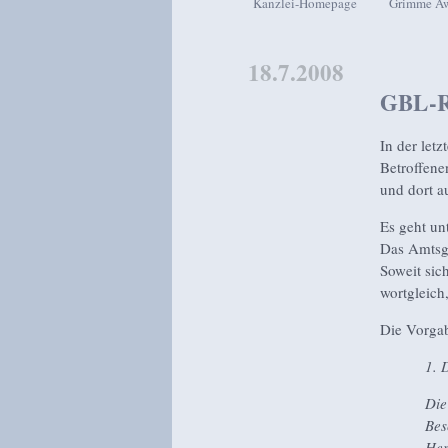
Kanzlei-Homepage
Grimme A
Zum Inhalt wechseln
Zum sekundären Inhalt wech
18.7.2008
GBL-Ra
In der let
Betroffene
und dort a
Es geht un
Das Amtsge
Soweit sic
wortgleich
Die Vorgab
1. 
Die
Bes
Her