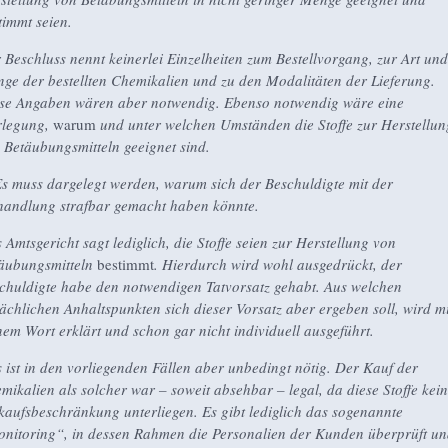
timmt seien.
 Beschluss nennt keinerlei Einzelheiten zum Bestellvorgang, zur Art und
ge der bestellten Chemikalien und zu den Modalitäten der Lieferung.
se Angaben wären aber notwendig. Ebenso notwendig wäre eine
legung,
warum
und unter welchen Umständen die Stoffe zur Herstellun
 Betäubungsmitteln geeignet sind.
Es muss dargelegt werden, warum sich der Beschuldigte mit der
handlung strafbar gemacht haben könnte.
 Amtsgericht sagt lediglich, die Stoffe seien zur Herstellung von
äubungsmitteln
bestimmt
. Hierdurch wird wohl ausgedrückt, der
chuldigte habe den notwendigen Tatvorsatz gehabt. Aus welchen
sächlichen Anhaltspunkten sich dieser Vorsatz aber ergeben soll, wird mi
nem Wort erklärt und schon gar nicht individuell ausgeführt.
 ist in den vorliegenden Fällen aber unbedingt nötig. Der Kauf der
mikalien als solcher war – soweit absehbar – legal, da diese Stoffe kei
kaufsbeschränkung unterliegen. Es gibt lediglich das sogenannte
nitoring“, in dessen Rahmen die Personalien der Kunden überprüft u