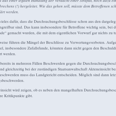
d aus einer legalen Handlung der Verdacht einer Straftat, noch dazu ei
brechens (!) hergeleitet. Wie das gehen soll, müsste dem Betroffenen sc
lärt werden.
 vieles dafür, dass die Durchsuchungsbeschlüsse schon aus den dargeleg
greifbar sind. Das kann insbesondere für Betroffene wichtig sein, bei 
nde“ gemacht wurden, die mit dem eigentlichen Vorwurf gar nichts zu t
eise führen die Mängel der Beschlüsse zu Verwertungsverboten. Aufg
el, insbesondere Zufallsfunde, könnten dann nicht gegen den Beschuldi
rt werden.
bereits in mehreren Fällen Beschwerden gegen die Durchsuchungsbesc
und gleichzeitig bei der zuständigen Staatsanwaltschaft Akteneinsicht be
eschwerden muss das Landgtericht entscheiden. Möglich sind dann letz
gsbeschwerden.
insicht wird zeigen, ob es neben den mangelhaften Durchsuchungsbes
re Kritikpunkte gibt.