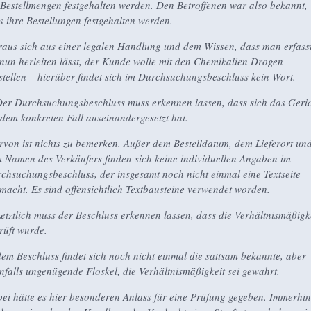
 Bestellmengen festgehalten werden. Den Betroffenen war also bekannt,
s ihre Bestellungen festgehalten werden.
aus sich aus einer legalen Handlung und dem Wissen, dass man erfass
, nun herleiten lässt, der Kunde wolle mit den Chemikalien Drogen
stellen – hierüber findet sich im Durchsuchungsbeschluss kein Wort.
Der Durchsuchungsbeschluss muss erkennen lassen, dass sich das Geri
 dem konkreten Fall auseinandergesetzt hat.
rvon ist nichts zu bemerken. Außer dem Bestelldatum, dem Lieferort un
 Namen des Verkäufers finden sich keine individuellen Angaben im
chsuchungsbeschluss, der insgesamt noch nicht einmal eine Textseite
macht. Es sind offensichtlich Textbausteine verwendet worden.
Letztlich muss der Beschluss erkennen lassen, dass die Verhältnismäßigk
rüft wurde.
dem Beschluss findet sich noch nicht einmal die sattsam bekannte, aber
nfalls ungenügende Floskel, die Verhältnismäßigkeit sei gewahrt.
ei hätte es hier besonderen Anlass für eine Prüfung gegeben. Immerhin