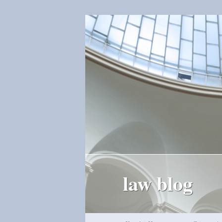
law blog
Hauptmenü