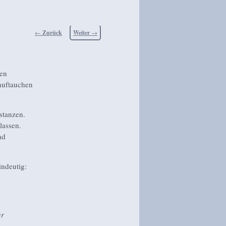
Beitragsnavigation
←
Zurück
Weiter
→
en
auftauchen
stanzen.
lassen.
nd
ndeutig:
ur