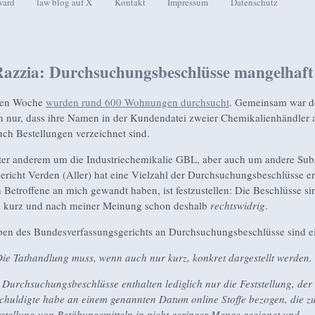
ward
law blog auf X
Kontakt
Impressum
Datenschutz
seln
zzia: Durchsuchungsbeschlüsse mangelhaft
zten Woche
wurden rund 600 Wohnungen durchsucht
. Gemeinsam war d
n nur, dass ihre Namen in der Kundendatei zweier Chemikalienhändler 
uch Bestellungen verzeichnet sind.
ter anderem um die Industriechemikalie GBL, aber auch um andere Sub
richt Verden (Aller) hat eine Vielzahl der Durchsuchungsbeschlüsse er
h Betroffene an mich gewandt haben, ist festzustellen: Die Beschlüsse si
, kurz und nach meiner Meinung schon deshalb
rechtswidrig
.
en des Bundesverfassungsgerichts an Durchsuchungsbeschlüsse sind ei
Die Tathandlung muss, wenn auch nur kurz, konkret dargestellt werden.
 Durchsuchungsbeschlüsse enthalten lediglich nur die Feststellung, der
chuldigte habe an einem genannten Datum online Stoffe bezogen, die z
stellung von Betäbungsmitteln in nicht geringer Menge geeignet und