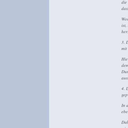
die
das
Wor
ist
her
3. 
mit
Hie
dem
Dur
aus
4. 
gep
In 
ebe
Dab