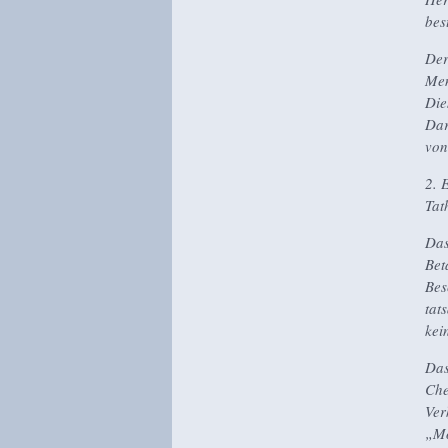
bes
Der
Men
Die
Dar
von
2. 
Tat
Das
Bet
Bes
tat
kei
Das
Che
Ver
„Mo