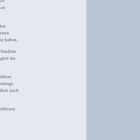
nes
hon
ten
denen
un haben.
efundene
gten ins
hlüsse
antragt.
tlich auch
chlüssen