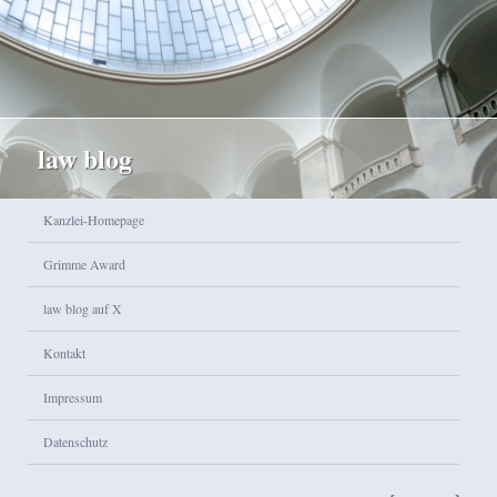
law blog
Hauptmenü
Kanzlei-Homepage
Zum Inhalt wechseln
Zum sekundären Inhalt wechseln
Grimme Award
law blog auf X
Kontakt
Impressum
Datenschutz