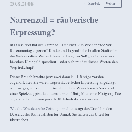
20.8.2008
Beitragsnavigation
←
Zurück
Weiter
→
Narrenzoll = räuberische
Erpressung?
In Düsseldorf hat der Narrenzoll Tradition. Am Wochenende vor
Rosenmontag „sperren“ Kinder und Jugendliche in allen Stadtteilen
die Wohnstraßen. Weiter fahren darf nur, wer Süßigkeiten oder ein
bisschen Kleingeld spendiert – oder sich mit deutlichen Worten den
Weg freikämpft.
Dieser Brauch brachte jetzt zwei damals 14-Jährige vor den
Jugendrichter. Sie waren wegen räuberischer Erpressung angeklagt,
weil sie gegenüber einem Busfahrer ihren Wunsch nach Narrenzoll mit
einer Spielzeugpistole untermauerten. Übrig blieb eine Nötigung. Die
Jugendlichen müssen jeweils 30 Arbeitsstunden leisten.
Wie die Westdeutsche Zeitung berichtet
, sorgt das Urteil bei den
Düsseldorfer Karnevalisten für Unmut. Sie halten das Urteil für
übertrieben.