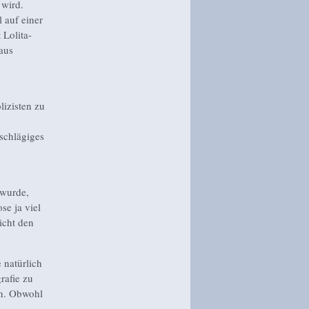
 wird.
 auf einer
 Lolita-
aus
izisten zu
schlägiges
 wurde,
se ja viel
icht den
 natürlich
rafie zu
en. Obwohl