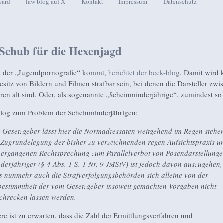
ward
law blog auf X
Kontakt
Impressum
Datenschutz
seln
Schub für die Hexenjagd
t der „Jugendpornografie“ kommt,
berichtet der beck-blog
. Damit wird 
esitz von Bildern und Filmen strafbar sein, bei denen die Darsteller zwi
ren alt sind. Oder, als sogenannte „Scheinminderjährige“, zumindest so
log zum Problem der Scheinminderjährigen:
 Gesetzgeber lässt hier die Normadressaten weitgehend im Regen stehe
 Zugrundelegung der bisher zu verzeichnenden regen Aufsichtspraxis u
 ergangenen Rechtsprechung zum Parallelverbot von Posendarstellung
derjähriger (§ 4 Abs. 1 S. 1 Nr. 9 JMStV) ist jedoch davon auszugehen,
s nunmehr auch die Strafverfolgungsbehörden sich alleine von der
estimmtheit der vom Gesetzgeber insoweit gemachten Vorgaben nicht
chrecken lassen werden.
re ist zu erwarten, dass die Zahl der Ermittlungsverfahren und