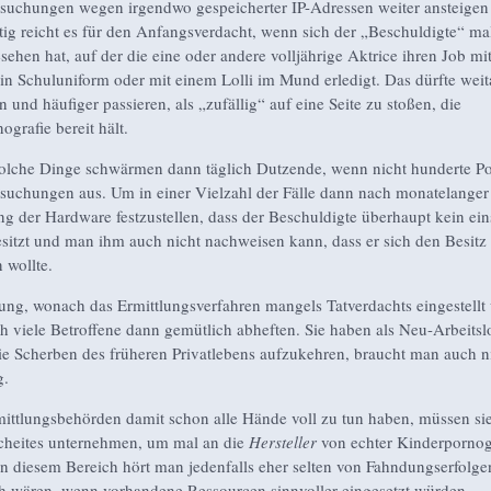
uchungen wegen irgendwo gespeicherter IP-Adressen weiter ansteigen
ig reicht es für den Anfangsverdacht, wenn sich der „Beschuldigte“ mal
ehen hat, auf der die eine oder andere volljährige Aktrice ihren Job mit
in Schuluniform oder mit einem Lolli im Mund erledigt. Das dürfte weit
in und häufiger passieren, als „zufällig“ auf eine Seite zu stoßen, die
grafie bereit hält.
olche Dinge schwärmen dann täglich Dutzende, wenn nicht hunderte Pol
uchungen aus. Um in einer Vielzahl der Fälle dann nach monatelanger
g der Hardware festzustellen, dass der Beschuldigte überhaupt kein ein
esitzt und man ihm auch nicht nachweisen kann, dass er sich den Besitz
 wollte.
lung, wonach das Ermittlungsverfahren mangels Tatverdachts eingestellt
h viele Betroffene dann gemütlich abheften. Sie haben als Neu-Arbeitslo
ie Scherben des früheren Privatlebens aufzukehren, braucht man auch n
g.
ittlungsbehörden damit schon alle Hände voll zu tun haben, müssen sie
cheites unternehmen, um mal an die
Hersteller
von echter Kinderpornog
 diesem Bereich hört man jedenfalls eher selten von Fahndungserfolg
h wären, wenn vorhandene Ressourcen sinnvoller eingesetzt würden.