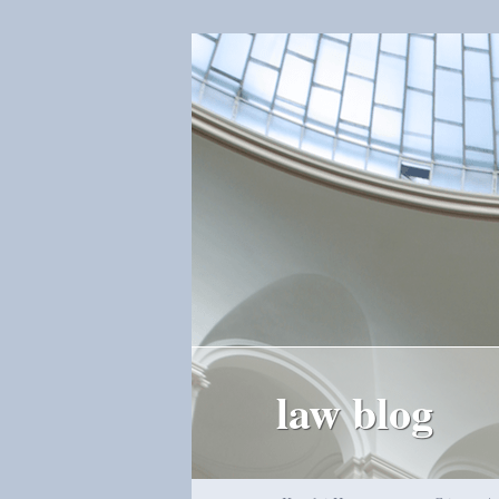
law blog
Hauptmenü