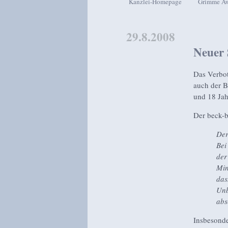
Kanzlei-Homepage
Grimme A
Zum Inhalt wechseln
Zum sekundären Inhalt wech
29.8.2008
Neuer 
Das Verbo
auch der B
und 18 Jah
Der beck-b
Der
Bei
der
Min
das
Unb
abs
Insbesonde