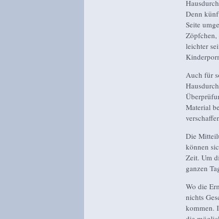
Hausdurchs
Denn künft
Seite umges
Zöpfchen, 
leichter se
Kinderporno
Auch für s
Hausdurchs
Überprüfun
Material b
verschaffen
Die Mittei
können sic
Zeit. Um d
ganzen Ta
Wo die Erm
nichts Ges
kommen. In
die möglic