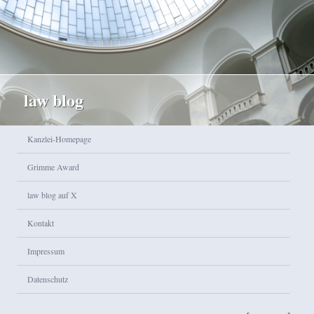
law blog
Hauptmenü
Kanzlei-Homepage
Zum Inhalt wechseln
Zum sekundären Inhalt wechseln
Grimme Award
law blog auf X
Kontakt
Impressum
Datenschutz