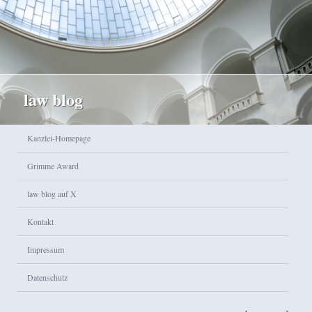
law blog
Hauptmenü
Kanzlei-Homepage
Zum Inhalt wechseln
Zum sekundären Inhalt wechseln
Grimme Award
law blog auf X
Kontakt
Impressum
Datenschutz