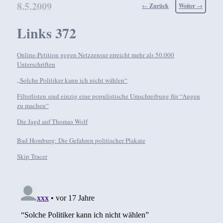
8.5.2009
Beitragsnavigation
←
Zurück
Weiter
→
Links 372
Online-Petition gegen Netzzensur erreicht mehr als 50.000
Unterschriften
„Solche Politiker kann ich nicht wählen“
Filterlisten sind einzig eine populistische Umschreibung für “Augen
zu machen“
Die Jagd auf Thomas Wolf
Bad Homburg: Die Gefahren politischer Plakate
Skip Tracer