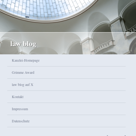
law blog
Hauptmenü
Kanzlei-Homepage
Zum Inhalt wechseln
Zum sekundären Inhalt wechseln
Grimme Award
law blog auf X
Kontakt
Impressum
Datenschutz