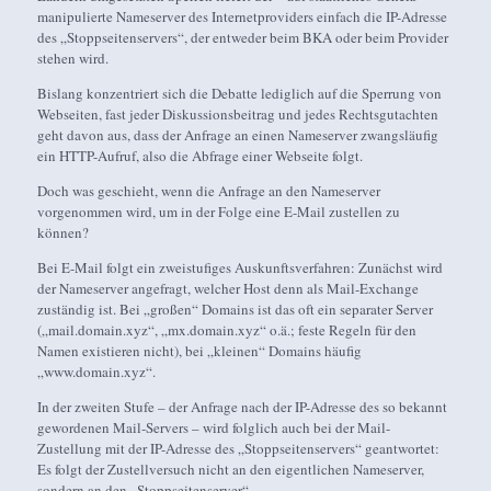
manipulierte Nameserver des Internetproviders einfach die IP-Adresse
des „Stoppseitenservers“, der entweder beim BKA oder beim Provider
stehen wird.
Bislang konzentriert sich die Debatte lediglich auf die Sperrung von
Webseiten, fast jeder Diskussionsbeitrag und jedes Rechtsgutachten
geht davon aus, dass der Anfrage an einen Nameserver zwangsläufig
ein HTTP-Aufruf, also die Abfrage einer Webseite folgt.
Doch was geschieht, wenn die Anfrage an den Nameserver
vorgenommen wird, um in der Folge eine E-Mail zustellen zu
können?
Bei E-Mail folgt ein zweistufiges Auskunftsverfahren: Zunächst wird
der Nameserver angefragt, welcher Host denn als Mail-Exchange
zuständig ist. Bei „großen“ Domains ist das oft ein separater Server
(„mail.domain.xyz“, „mx.domain.xyz“ o.ä.; feste Regeln für den
Namen existieren nicht), bei „kleinen“ Domains häufig
„www.domain.xyz“.
In der zweiten Stufe – der Anfrage nach der IP-Adresse des so bekannt
gewordenen Mail-Servers – wird folglich auch bei der Mail-
Zustellung mit der IP-Adresse des „Stoppseitenservers“ geantwortet:
Es folgt der Zustellversuch nicht an den eigentlichen Nameserver,
sondern an den „Stoppseitenserver“.