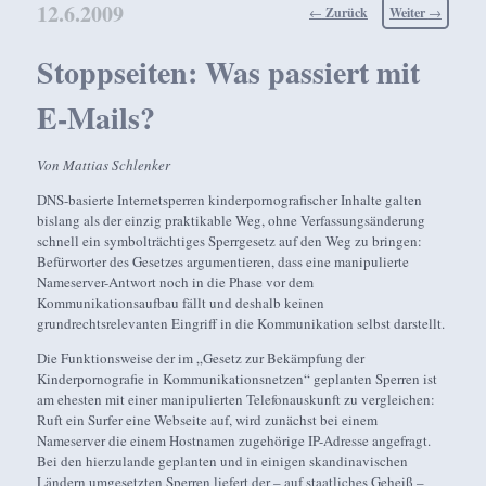
12.6.2009
Beitragsnavigation
←
Zurück
Weiter
→
Stoppseiten: Was passiert mit
E-Mails?
Von Mattias Schlenker
DNS-basierte Internetsperren kinderpornografischer Inhalte galten
bislang als der einzig praktikable Weg, ohne Verfassungsänderung
schnell ein symbolträchtiges Sperrgesetz auf den Weg zu bringen:
Befürworter des Gesetzes argumentieren, dass eine manipulierte
Nameserver-Antwort noch in die Phase vor dem
Kommunikationsaufbau fällt und deshalb keinen
grundrechtsrelevanten Eingriff in die Kommunikation selbst darstellt.
Die Funktionsweise der im „Gesetz zur Bekämpfung der
Kinderpornografie in Kommunikationsnetzen“ geplanten Sperren ist
am ehesten mit einer manipulierten Telefonauskunft zu vergleichen:
Ruft ein Surfer eine Webseite auf, wird zunächst bei einem
Nameserver die einem Hostnamen zugehörige IP-Adresse angefragt.
Bei den hierzulande geplanten und in einigen skandinavischen
Ländern umgesetzten Sperren liefert der – auf staatliches Geheiß –