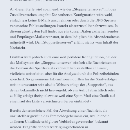
An dieser Stelle wird spannend, wie der „Stoppseitenserver“ mit den
Zustellversuchen umgeht: Die sauberste Konfiguration wäre wohl,
einfach gar keine E-Mails anzunehmen oder durch die DNS-Sperren
verursachte Fehlzustellungen korrekt als unzustellbar abzuweisen. In
diesem günstigsten Fall findet nur ein kurzer Dialog zwischen Sender-
und Empfänger-Mailserver statt, in dem lediglich die Absenderadresse
mitgeteilt wird: Der „Stoppseitenserver“ erfährt nichts vom Inhalt der
Nachricht.
Denkbar wäre jedoch auch eine weit perfidere Konfiguration, bei der
das Mailsystem des „Stoppseitenserver“ einfach alle Nachrichten an
die Domain der Sperrliste als vermeintlich zustellbar annimmt,
vielleicht weiterleitet, aber für die Analyse durch die Polizeibehörden
speichert. So gewonnene Informationen dürften für die Strafverfolger
weit interessanter sein als die Webserverlogs der „Stoppseite“, aus
denen bekanntlich nicht hervorgeht, ob ein Aufruf absichtlich oder
zufällig erfolgt (beispielsweise weil eine Spam-Mail eine Grafik auf
einem auf der Liste verzeichneten Server einbindet).
Bereits der schwächere Fall der Abweisung einer Nachricht als
unzustellbar greift in das Fernmeldegeheimnis ein, weil hier die
„näheren Umstände erfolgloser Verbindungsversuche“ bekannt
werden. Eingriffe der Strafverfolgungsbehörden in