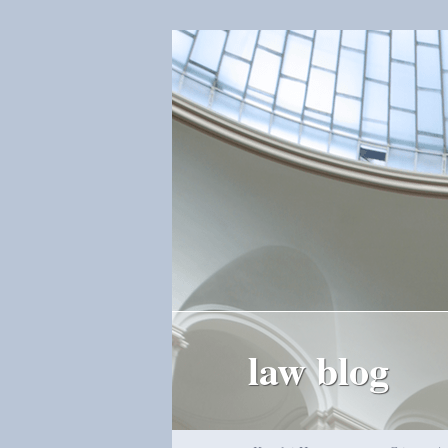
law blog
Hauptmenü