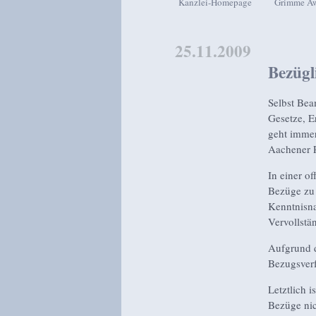
Kanzlei-Homepage
Grimme A
Zum Inhalt wechseln
Zum sekundären Inhalt wech
25.11.2009
Bezügl
Selbst Bea
Gesetze, E
geht immer
Aachener P
In einer of
Bezüge zu 
Kenntnisna
Vervollstä
Aufgrund d
Bezugsver
Letztlich 
Bezüge nic