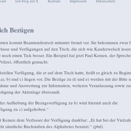
ward
law blog auf X
Kontakt
Impressum
Datenschutz
seln
ich Bezügen
mten kommt Beamtendeutsch mitunter fremd vor. Sie bekommen zwar fa
rlasse und Verfügungen auf den Tisch, die sich wie Kauderwelsch lesen
 noch einen Tick besser. Ein Beispiel hat jetzt Paul Kemen, der Spreche
olizei, öffentlich gemacht.
fiziellen Verfügung, die er auf dem Tisch hatte, heißt es gleich zu Begin
a), b) und c) liegen vor. Die Bezüge zu d) und e) werden mit der Bitte 
hme und Auswertung zur Information, weiteren Veranlassung sowie zu
ndigung der Aktenlage übersandt.
er Aufhebung der Bezugsverfügung zu b) wird hiermit auch die
fügung zu c) aufgehoben.“
ist Kemen dem Verfasser der Verfügung dankbar: „Er hat bei der Vielzah
ht sämtliche Buchstaben des Alphabetes benutzt.“ (pbd)