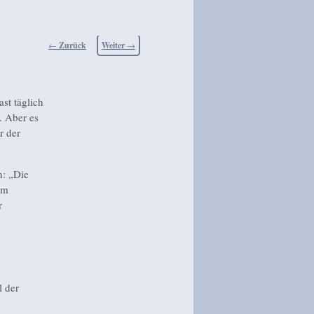
Beitragsnavigation
←
Zurück
Weiter
→
st täglich
. Aber es
r der
n: „Die
um
r
l der