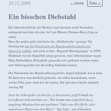
29.12.2009
Beitragsnavigation
←
Zurück
Weiter
→
Ein bisschen Diebstahl
Die Jahresrückblicke der Medien sind meistens nicht besonders
aufregend und eher als eine Art Last-Minute-Themen-Recycling zu
sehen.
Dass das anders geht, hat heute die „Süddeutsche“ gezeigt. Die
Zeitung hat
mit der Präsidentin des Bundesarbeitsgerichts ein
Interview geführt
, und zwar zu den „Bagatell-Kündigungen“ in 2009.
Mehrfach war die Republik erregt gewesen, weil Arbeitnehmer wegen
Mini-Diebstählen (Frikadelle genascht usw.) gefeuert worden waren
und Arbeitsgerichte das für richtig befunden hatten.
Die Präsidentin des Bundesarbeitsgerichts, Ingrid Schmidt, hat in dem
SZ-Interview nun deutlich gemacht, was dabei herauskäme, wenn
solche Fälle ganz oben bei ihr landen. Die gleichen Urteile nämlich.
Auszug SZ:
Statt die Arbeitgeber als herzlos zu kritisieren, griff Schmidt die
betroffenen Arbeitnehmer an. „Wie kommt man eigentlich dazu,
ungefragt Maultaschen mitzunehmen? Oder eine Klo-Rolle, oder
stapelweise Papier aus dem Büro?“ Das habe „mit fehlendem