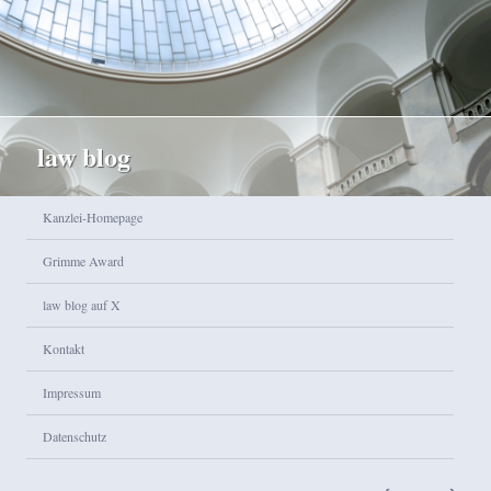
law blog
Hauptmenü
Kanzlei-Homepage
Zum Inhalt wechseln
Zum sekundären Inhalt wechseln
Grimme Award
law blog auf X
Kontakt
Impressum
Datenschutz