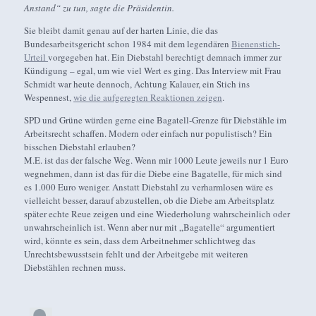
Anstand“ zu tun, sagte die Präsidentin.
Sie bleibt damit genau auf der harten Linie, die das
Bundesarbeitsgericht schon 1984 mit dem legendären
Bienenstich-
Urteil
vorgegeben hat. Ein Diebstahl berechtigt demnach immer zur
Kündigung – egal, um wie viel Wert es ging. Das Interview mit Frau
Schmidt war heute dennoch, Achtung Kalauer, ein Stich ins
Wespennest,
wie die aufgeregten Reaktionen zeigen
.
SPD und Grüne würden gerne eine Bagatell-Grenze für Diebstähle im
Arbeitsrecht schaffen. Modern oder einfach nur populistisch? Ein
bisschen Diebstahl erlauben?
M.E. ist das der falsche Weg. Wenn mir 1000 Leute jeweils nur 1 Euro
wegnehmen, dann ist das für die Diebe eine Bagatelle, für mich sind
es 1.000 Euro weniger. Anstatt Diebstahl zu verharmlosen wäre es
vielleicht besser, darauf abzustellen, ob die Diebe am Arbeitsplatz
später echte Reue zeigen und eine Wiederholung wahrscheinlich oder
unwahrscheinlich ist. Wenn aber nur mit „Bagatelle“ argumentiert
wird, könnte es sein, dass dem Arbeitnehmer schlichtweg das
Unrechtsbewusstsein fehlt und der Arbeitgebe mit weiteren
Diebstählen rechnen muss.