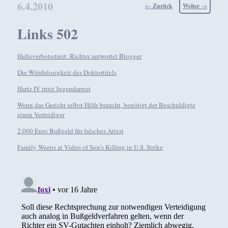
6.4.2010
Beitragsnavigation
←
Zurück
Weiter
→
Links 502
Halteverbotsstreit: Richter antwortet Blogger
Die Würdelosigkeit des Doktortitels
Hartz IV trotz Jugendarrest
Wenn das Gericht selbst Hilfe braucht, benötigt der Beschuldigte
einen Verteidiger
2.000 Euro Bußgeld für falsches Attest
Family Weeps at Video of Son’s Killing in U.S. Strike