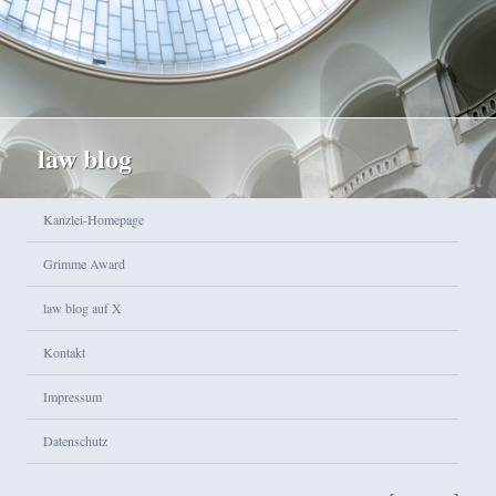
law blog
Hauptmenü
Kanzlei-Homepage
Zum Inhalt wechseln
Zum sekundären Inhalt wechseln
Grimme Award
law blog auf X
Kontakt
Impressum
Datenschutz