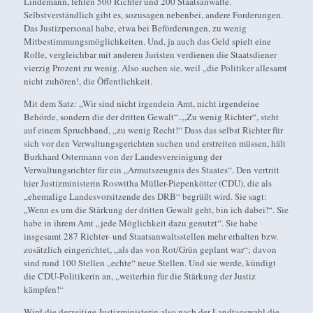
Lindemann, fehlen 500 Richter und 200 Staatsanwälte.
Selbstverständlich gibt es, sozusagen nebenbei, andere Forderungen.
Das Justizpersonal habe, etwa bei Beförderungen, zu wenig
Mitbestimmungsmöglichkeiten. Und, ja auch das Geld spielt eine
Rolle, vergleichbar mit anderen Juristen verdienen die Staatsdiener
vierzig Prozent zu wenig. Also suchen sie, weil „die Politiker allesamt
nicht zuhören!, die Öffentlichkeit.
Mit dem Satz: „Wir sind nicht irgendein Amt, nicht irgendeine
Behörde, sondern die der dritten Gewalt“..„Zu wenig Richter“, steht
auf einem Spruchband, „zu wenig Recht!“ Dass das selbst Richter für
sich vor den Verwaltungsgerichten suchen und erstreiten müssen, hält
Burkhard Ostermann von der Landesvereinigung der
Verwaltungsrichter für ein „Armutszeugnis des Staates“. Den vertritt
hier Justizministerin Roswitha Müller-Piepenkötter (CDU), die als
„ehemalige Landesvorsitzende des DRB“ begrüßt wird. Sie sagt:
„Wenn es um die Stärkung der dritten Gewalt geht, bin ich dabei!“. Sie
habe in ihrem Amt „jede Möglichkeit dazu genutzt“. Sie habe
insgesamt 287 Richter- und Staatsanwaltsstellen mehr erhalten bzw.
zusätzlich eingerichtet, „als das von Rot/Grün geplant war“; davon
sind rund 100 Stellen „echte“ neue Stellen. Und sie werde, kündigt
die CDU-Politikerin an, „weiterhin für die Stärkung der Justiz
kämpfen!“
Wird die derzeitige Justizministerin also nach der Landtagswahl die