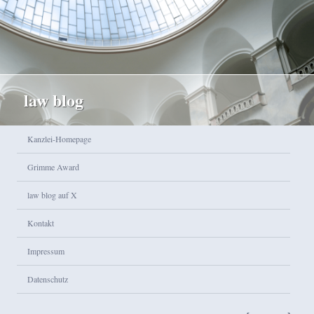
law blog
Hauptmenü
Kanzlei-Homepage
Zum Inhalt wechseln
Zum sekundären Inhalt wechseln
Grimme Award
law blog auf X
Kontakt
Impressum
Datenschutz