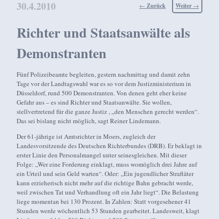
30.4.2010
Beitragsnavigation
←
Zurück
Weiter
→
Richter und Staatsanwälte als
Demonstranten
Fünf Polizeibeamte begleiten, gestern nachmittag und damit zehn
Tage vor der Landtagswahl war es so vor dem Justizministerium in
Düsseldorf, rund 500 Demonstranten. Von denen geht eher keine
Gefahr aus – es sind Richter und Staatsanwälte. Sie wollen,
stellvertretend für die ganze Justiz , „den Menschen gerecht werden“.
Das sei bislang nicht möglich, sagt Reiner Lindemann.
Der 61-jährige ist Amtsrichter in Moers, zugleich der
Landesvorsitzende des Deutschen Richterbundes (DRB). Er beklagt in
erster Linie den Personalmangel unter seinesgleichen. Mit dieser
Folge: „Wer eine Forderung einklagt, muss womöglich drei Jahre auf
ein Urteil und sein Geld warten“. Oder: „Ein jugendlicher Straftäter
kann erzieherisch nicht mehr auf die richtige Bahn gebracht werde,
weil zwischen Tat und Verhandlung oft ein Jahr liegt“. Die Belastung
liege momentan bei 130 Prozent. In Zahlen: Statt vorgesehener 41
Stunden werde wöchentlich 53 Stunden gearbeitet. Landesweit, klagt