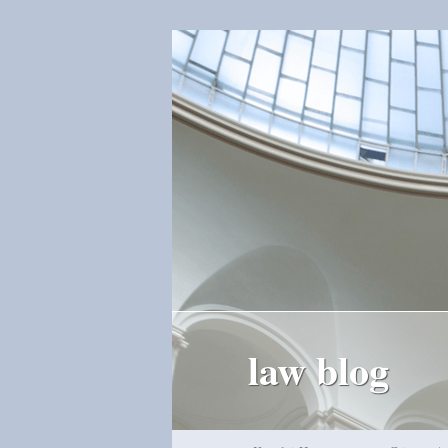
law blog
Hauptmenü