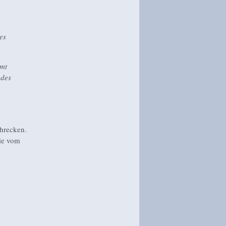
es
mmt
 des
g
hrecken.
die vom