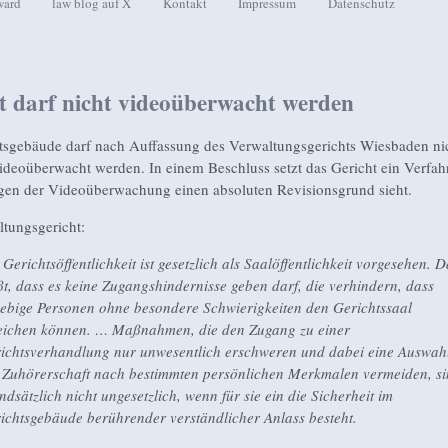
ward
law blog auf X
Kontakt
Impressum
Datenschutz
seln
t darf nicht videoüberwacht werden
tsgebäude darf nach Auffassung des Verwaltungsgerichts Wiesbaden ni
ideoüberwacht werden. In einem Beschluss setzt das Gericht ein Verfah
gen der Videoüberwachung einen absoluten Revisionsgrund sieht.
tungsgericht:
 Gerichtsöffentlichkeit ist gesetzlich als Saalöffentlichkeit vorgesehen. D
ßt, dass es keine Zugangshindernisse geben darf, die verhindern, dass
iebige Personen ohne besondere Schwierigkeiten den Gerichtssaal
eichen können. … Maßnahmen, die den Zugang zu einer
ichtsverhandlung nur unwesentlich erschweren und dabei eine Auswah
 Zuhörerschaft nach bestimmten persönlichen Merkmalen vermeiden, s
ndsätzlich nicht ungesetzlich, wenn für sie ein die Sicherheit im
ichtsgebäude berührender verständlicher Anlass besteht.