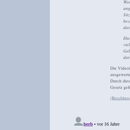
Wor
ang
Sit
bez
das
Die
vie
Geb
dars
Die Video
ausgewerte
Durch dies
Gesetz gef
(Beschluss