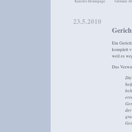
Kanzlei-Homepage
Grimme A
Zum Inhalt wechseln
Zum sekundären Inhalt wech
23.5.2010
Gerich
Ein Gerich
komplett v
weil es we
Das Verwal
Die
hei
bel
err
Ger
der
gru
Ger