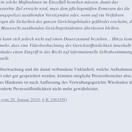
in solche Maßnahmen im Einzelfall bestehen müssen, damit das
estrebte Ziel erreicht wird, muss dem pflichtgemäßen Ermessen des die
zungspolizei ausübenden Vorsitzenden oder, wenn auf ein Verfahren
ogen die Sicherheit des ganzen Gerichtsgebäudes gefährdet erscheint, d
 Mausrecht ausübenden Gerichtspräsidenten überlassen bleiben.
s kann sich jedoch nicht auf einen Dauerzustand beziehen… Hinzu ko
lmehr, dass eine Videobeobachtung der Gerichtsöffentlichkeit innerhalb
äudes einen Eingriff in das Recht auf informationelle Selbstbestimmun
tellt.
überwachung und die damit verbundene Unklarheit, welche Aufnahmen
t oder gar gespeichert werden, könnten mögliche Prozessbesucher absc
es Hindernis ist nach Auffassung des Verwaltungsgerichts Wiesbaden 
orderte Prozessöffentlichkeit nicht mehr gewährleistet.
 vom 20. Januar 2010; 6 K 1063/09)