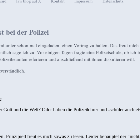
ward
law blog auf X
Kontakt
Impressum
Datenschutz
seln
t bei der Polizei
mitunter schon mal eingeladen, einen Vortrag zu halten. Das freut mich
tlich sage ich zu. Vor einigen Tagen fragte eine Polizeischule, ob ich i
Polizeibeamten referieren und anschließend mit ihnen diskutieren will.
tverständlich.