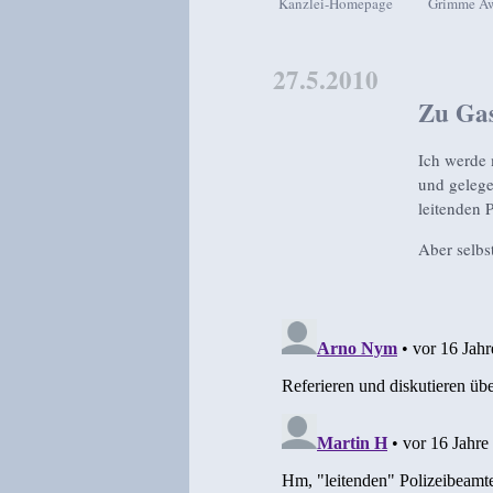
Kanzlei-Homepage
Grimme A
Zum Inhalt wechseln
Zum sekundären Inhalt wech
27.5.2010
Zu Gas
Ich werde 
und gelegen
leitenden 
Aber selbs