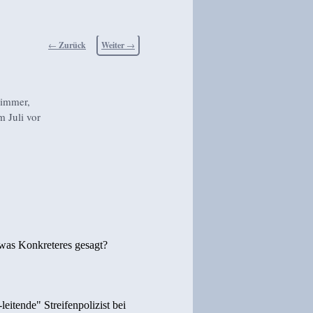
Beitragsnavigation
←
Zurück
Weiter
→
 immer,
m Juli vor