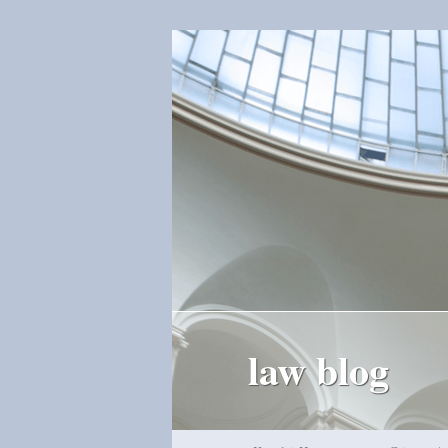
law blog
Hauptmenü