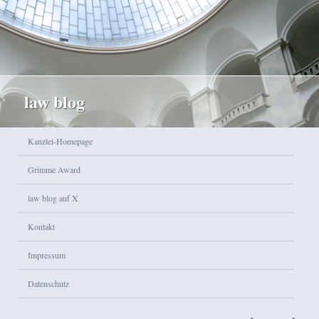
law blog
Hauptmenü
Kanzlei-Homepage
Zum Inhalt wechseln
Zum sekundären Inhalt wechseln
Grimme Award
law blog auf X
Kontakt
Impressum
Datenschutz