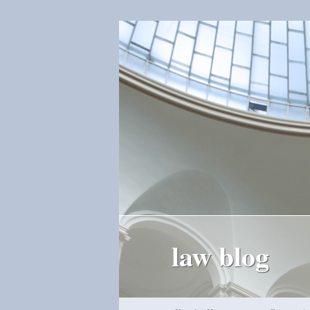
law blog
Hauptmenü