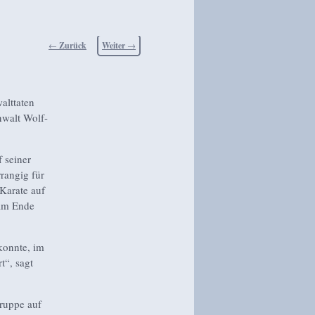
Beitragsnavigation
←
Zurück
Weiter
→
alttaten
nwalt Wolf-
f seiner
rangig für
 Karate auf
 am Ende
 konnte, im
t“, sagt
gruppe auf