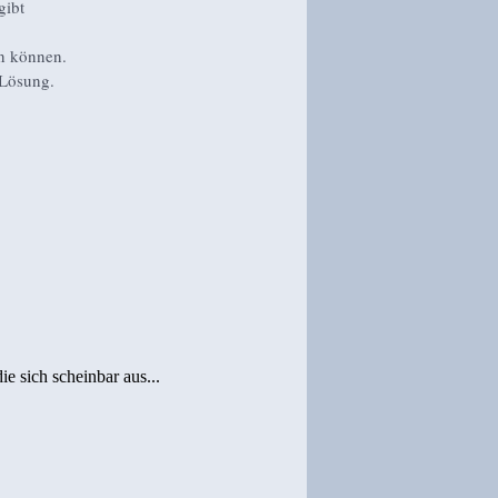
gibt
en können.
 Lösung.