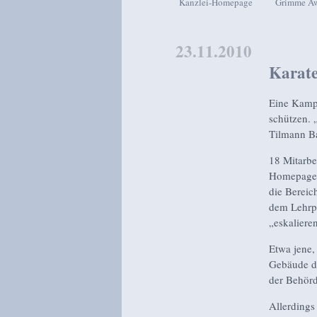
Kanzlei-Homepage
Grimme A
Zum Inhalt wechseln
Zum sekundären Inhalt wech
23.11.2010
Karate
Eine Kampf
schützen. 
Tilmann Ba
18 Mitarbei
Homepage „
die Bereic
dem Lehrpl
„eskalier
Etwa jene,
Gebäude de
der Behörd
Allerdings