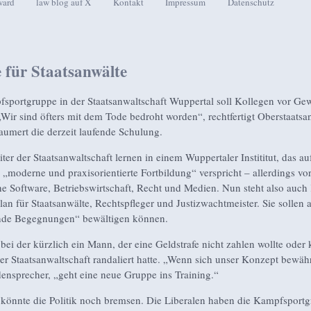
ward
law blog auf X
Kontakt
Impressum
Datenschutz
seln
 für Staatsanwälte
sportgruppe in der Staatsanwaltschaft Wuppertal soll Kollegen vor Gew
„Wir sind öfters mit dem Tode bedroht worden“, rechtfertigt Oberstaatsa
umert die derzeit laufende Schulung.
ter der Staatsanwaltschaft lernen in einem Wuppertaler Instititut, das au
moderne und praxisorientierte Fortbildung“ verspricht – allerdings vor
he Software, Betriebswirtschaft, Recht und Medien. Nun steht also auch
an für Staatsanwälte, Rechtspfleger und Justizwachtmeister. Sie sollen
ende Begegnungen“ bewältigen können.
 bei der kürzlich ein Mann, der eine Geldstrafe nicht zahlen wollte oder
r Staatsanwaltschaft randaliert hatte. „Wenn sich unser Konzept bewähr
ensprecher, „geht eine neue Gruppe ins Training.“
 könnte die Politik noch bremsen. Die Liberalen haben die Kampfsport