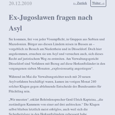
20.12.2010
Beitragsnavigation
←
Zurück
Weiter
→
Ex-Jugoslawen fragen nach
Asyl
Sie kommen, frei von jeder Visumpflicht, in Gruppen aus Serbien und
Mazedonien. Bürger aus diesen Ländern reisen in Bussen an –
vorgeblich zu Besuch am Niederrhein und in Düsseldorf. Doch hier
angekommen, ersuchen sie um Asyl und versuchen auch, sich dieses
Recht auf juristischem Weg zu erstreiten. Am Verwaltungsgericht
Düsseldorf sind Verfahren mit Bezug auf diese Herkunftsländer in den
vergangenen sieben Monaten „explosionsartig angestiegen“.
Während im Mai die Verwaltungsrichter noch mit 20 neuen
Asylverfahren beschäftigt waren, kamen im vorigen Monat 240
solcher Klagen gegen ablehnende Entscheide des Bundesamtes für
Flüchtling rein.
„Wir mussten“, erklärt Behördensprecher Gerd-Ulrich Kapteina, „die
zuständigen Kammern von einer auf drei aufstocken.“ Die Klagen
selbst blieben letztlich meist erfolglos, auch weil sich die
Sicherheitslage in den Herkunftsländern gebesssert habe.