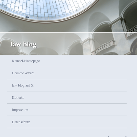
law blog
Hauptmenü
Kanzlei-Homepage
Zum Inhalt wechseln
Zum sekundären Inhalt wechseln
Grimme Award
law blog auf X
Kontakt
Impressum
Datenschutz