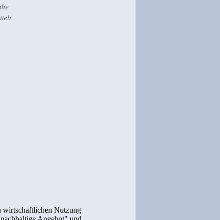
abe
telt