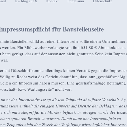
ward
law blog auf X
Kontakt
Impressum
Datenschutz
seln
Impressumspflicht für Baustellenseite
annte Baustellenschild auf einer Internetseite sollte einem Unternehmer
s werden. Ein Mitbewerber verlangte von ihm 651,80 € Abmahnkosten.
 hatte gerügt, dass auf der ansonsten nicht genutzten Seite kein Impre
 war.
richt Düsseldorf konnte allerdings keinen Verstoß gegen die Impressum
Völlig zu Recht weist das Gericht darauf hin, dass nur „geschäftsmäßig
 Seiten ein Impressum haben müssen. Eine geschäftsmäßige Betätigung 
Vorschalt- bzw. Wartungsseite“ nicht vor:
 unter der Internetadresse zu diesem Zeitpunkt abrufbare Vorschalt- bz
tungsseite enthielt als einzigen Hinweis auf Dienste der Beklagten, dass
se sich mit »alle[m] für die Marke« befasst; im übrigen wurde der Besu
 einen späteren Besuch verwiesen. Damit hatte der Internetauftritt zu
sem Zeitpunkt nicht den Zweck der Verfolgung wirtschaftlicher Interesse