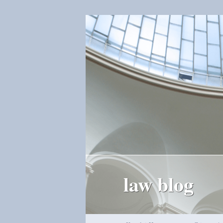
law blog
Hauptmenü