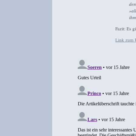
den
»al
ihm
Fazit: Es g
Link zum U