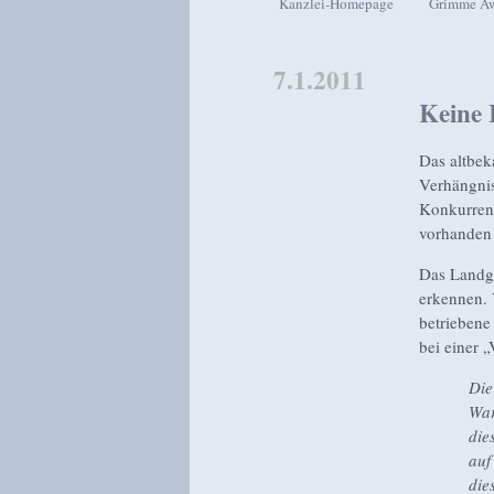
Kanzlei-Homepage
Grimme A
Zum Inhalt wechseln
Zum sekundären Inhalt wech
7.1.2011
Keine 
Das altbek
Verhängni
Konkurrent
vorhanden
Das Landge
erkennen. 
betriebene
bei einer „
Die
War
die
auf
die