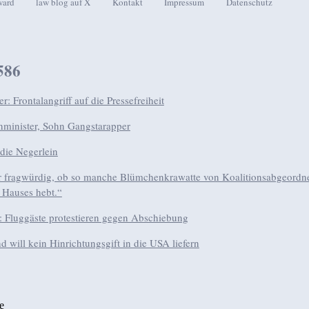
ward
law blog auf X
Kontakt
Impressum
Datenschutz
seln
586
: Frontalangriff auf die Pressefreiheit
nminister, Sohn Gangstarapper
die Negerlein
hr fragwürdig, ob so manche Blümchenkrawatte von Koalitionsabgeordne
 Hauses hebt.“
: Fluggäste protestieren gegen Abschiebung
d will kein Hinrichtungsgift in die USA liefern