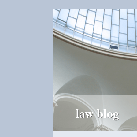
law blog
Hauptmenü