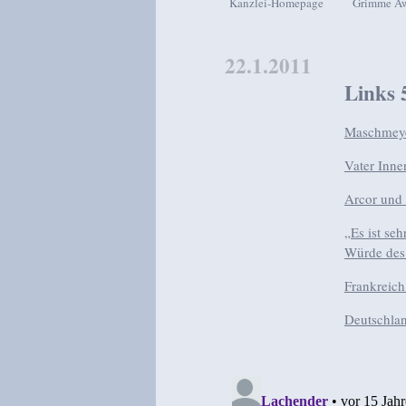
Kanzlei-Homepage
Grimme A
Zum Inhalt wechseln
Zum sekundären Inhalt wech
22.1.2011
Links 
Maschmeyer
Vater Inne
Arcor und 
„Es ist se
Würde des
Frankreich
Deutschlan