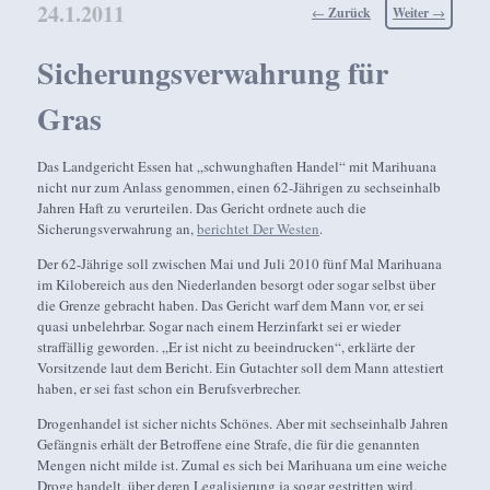
24.1.2011
Beitragsnavigation
←
Zurück
Weiter
→
Sicherungsverwahrung für
Gras
Das Landgericht Essen hat „schwunghaften Handel“ mit Marihuana
nicht nur zum Anlass genommen, einen 62-Jährigen zu sechseinhalb
Jahren Haft zu verurteilen. Das Gericht ordnete auch die
Sicherungsverwahrung an,
berichtet Der Westen
.
Der 62-Jährige soll zwischen Mai und Juli 2010 fünf Mal Marihuana
im Kilobereich aus den Niederlanden besorgt oder sogar selbst über
die Grenze gebracht haben. Das Gericht warf dem Mann vor, er sei
quasi unbelehrbar. Sogar nach einem Herzinfarkt sei er wieder
straffällig geworden. „Er ist nicht zu beeindrucken“, erklärte der
Vorsitzende laut dem Bericht. Ein Gutachter soll dem Mann attestiert
haben, er sei fast schon ein Berufsverbrecher.
Drogenhandel ist sicher nichts Schönes. Aber mit sechseinhalb Jahren
Gefängnis erhält der Betroffene eine Strafe, die für die genannten
Mengen nicht milde ist. Zumal es sich bei Marihuana um eine weiche
Droge handelt, über deren Legalisierung ja sogar gestritten wird.