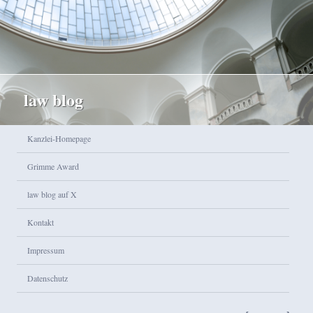
law blog
Hauptmenü
Kanzlei-Homepage
Zum Inhalt wechseln
Zum sekundären Inhalt wechseln
Grimme Award
law blog auf X
Kontakt
Impressum
Datenschutz