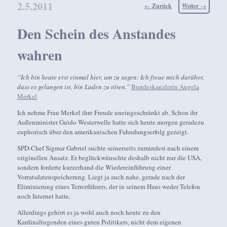
2.5.2011
Beitragsnavigation
←
Zurück
Weiter
→
Den Schein des Anstandes
wahren
“Ich bin heute erst einmal hier, um zu sagen: Ich freue mich darüber,
dass es gelungen ist, bin Laden zu töten.”
Bundeskanzlerin Angela
Merkel
Ich nehme Frau Merkel ihre Freude uneingeschränkt ab. Schon ihr
Außenminister Guido Westerwelle hatte sich heute morgen geradezu
euphorisch über den amerikanischen Fahndungserfolg gezeigt.
SPD-Chef Sigmar Gabriel suchte seinerseits zumindest nach einem
originellen Ansatz. Er beglückwünschte deshalb nicht nur die USA,
sondern forderte kurzerhand die Wiedereinführung einer
Vorratsdatenspeicherung. Liegt ja auch nahe, gerade nach der
Eliminierung eines Terrorführers, der in seinem Haus weder Telefon
noch Internet hatte.
Allerdings gehört es ja wohl auch noch heute zu den
Kardinaltugenden eines guten Politikers, nicht dem eigenen