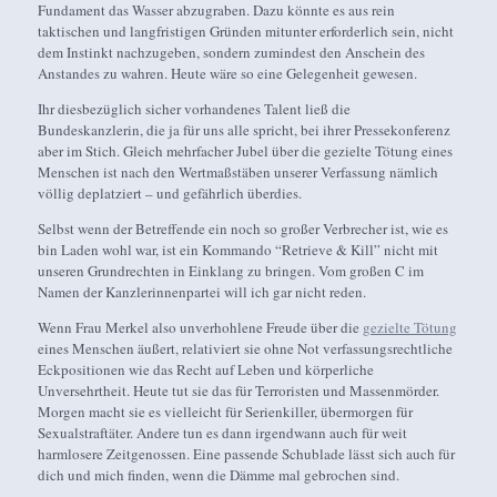
Fundament das Wasser abzugraben. Dazu könnte es aus rein
taktischen und langfristigen Gründen mitunter erforderlich sein, nicht
dem Instinkt nachzugeben, sondern zumindest den Anschein des
Anstandes zu wahren. Heute wäre so eine Gelegenheit gewesen.
Ihr diesbezüglich sicher vorhandenes Talent ließ die
Bundeskanzlerin, die ja für uns alle spricht, bei ihrer Pressekonferenz
aber im Stich. Gleich mehrfacher Jubel über die gezielte Tötung eines
Menschen ist nach den Wertmaßstäben unserer Verfassung nämlich
völlig deplatziert – und gefährlich überdies.
Selbst wenn der Betreffende ein noch so großer Verbrecher ist, wie es
bin Laden wohl war, ist ein Kommando “Retrieve & Kill” nicht mit
unseren Grundrechten in Einklang zu bringen. Vom großen C im
Namen der Kanzlerinnenpartei will ich gar nicht reden.
Wenn Frau Merkel also unverhohlene Freude über die
gezielte Tötung
eines Menschen äußert, relativiert sie ohne Not verfassungsrechtliche
Eckpositionen wie das Recht auf Leben und körperliche
Unversehrtheit. Heute tut sie das für Terroristen und Massenmörder.
Morgen macht sie es vielleicht für Serienkiller, übermorgen für
Sexualstraftäter. Andere tun es dann irgendwann auch für weit
harmlosere Zeitgenossen. Eine passende Schublade lässt sich auch für
dich und mich finden, wenn die Dämme mal gebrochen sind.