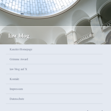
law blog
Hauptmenü
Kanzlei-Homepage
Zum Inhalt wechseln
Zum sekundären Inhalt wechseln
Grimme Award
law blog auf X
Kontakt
Impressum
Datenschutz