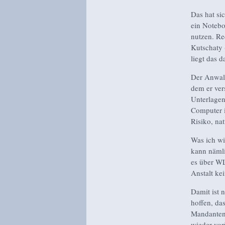
Das hat si
ein Noteb
nutzen. Re
Kutschaty 
liegt das 
Der Anwalt
dem er ver
Unterlagen
Computer i
Risiko, nat
Was ich wi
kann nämli
es über WL
Anstalt ke
Damit ist 
hoffen, da
Mandanten 
wieder vor