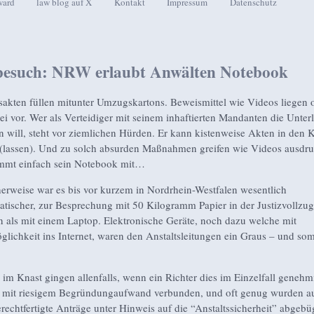
ward
law blog auf X
Kontakt
Impressum
Datenschutz
seln
besuch: NRW erlaubt Anwälten Notebook
sakten füllen mitunter Umzugskartons. Beweismittel wie Videos liegen
tei vor. Wer als Verteidiger mit seinem inhaftierten Mandanten die Unter
 will, steht vor ziemlichen Hürden. Er kann kistenweise Akten in den 
(lassen). Und zu solch absurden Maßnahmen greifen wie Videos ausdr
immt einfach sein Notebook mit…
herweise war es bis vor kurzem in Nordrhein-Westfalen wesentlich
tischer, zur Besprechung mit 50 Kilogramm Papier in der Justizvollzug
n als mit einem Laptop. Elektronische Geräte, noch dazu welche mit
lichkeit ins Internet, waren den Anstaltsleitungen ein Graus – und somi
im Knast gingen allenfalls, wenn ein Richter dies im Einzelfall genehm
 mit riesigem Begründungaufwand verbunden, und oft genug wurden a
erechtfertigte Anträge unter Hinweis auf die “Anstaltssicherheit” abgebü