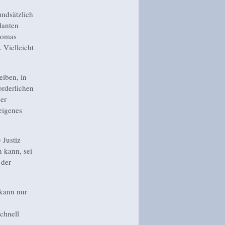
undsätzlich
danten
Thomas
 Vielleicht
eiben, in
orderlichen
er
eigenes
 Justiz
 kann, sei
 der
 kann nur
chnell