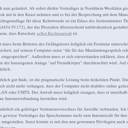
ch nun geändert. Ab sofort dürfen Verteidiger in Nordrhein-Westfalen gr
ook mit in den Knast nehmen und es bei der Besprechung mit dem Man
chtsgrundlage für diese Kehrtwende ist ein Erlass des Justizministers 
(4434 IV.172), der das Prozedere überraschend unbürokratisch gestaltet.
daran, dass Kutschaty
selbst Rechtsanwalt
ist.
 muss beim Betreten des Gefängnisses lediglich ein Formular unterschr
sichert, auf seinem Computer seien “die für das Mandantengespräch erf
 eingespeichert”. Außerdem muss er sich einverstanden erklären, dass d
n der hauseigenen Anlage “auf Fremdkörper” durchleuchtet wird. Auf 
ürlich.
rklich gut finde, ist die pragmatische Lösung beim heikelsten Punkt. Die
ch nicht mehr verlangen, dass der Computer nicht drahtlos online gehen
AN oder UMTS. Der Anwalt muss lediglich zusagen, dass er innerhalb
ine Internetverbindung herstellen wird.
natürlich ein gehöriger Vertrauensvorschuss für Anwälte verbunden. Ich
ss gewisse Verteidiger das Sprechzimmer nicht zum Internetcafé für ihre
umgestalten. Sonst könnte es mit den neu gewonnen Privilegien auch s
über sein.