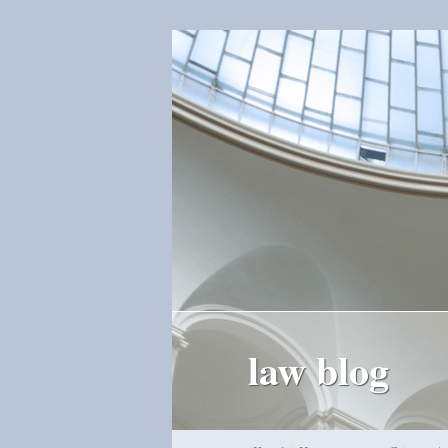
law blog
Hauptmenü