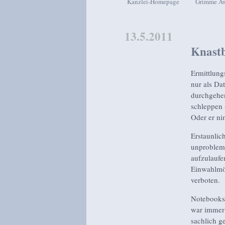
Kanzlei-Homepage
Grimme A
Zum Inhalt wechseln
Zum sekundären Inhalt wech
13.5.2011
Knast
Ermittlung
nur als Da
durchgehen
schleppen 
Oder er n
Erstaunlic
unproblema
aufzulaufe
Einwahlmög
verboten.
Notebooks 
war immer
sachlich g