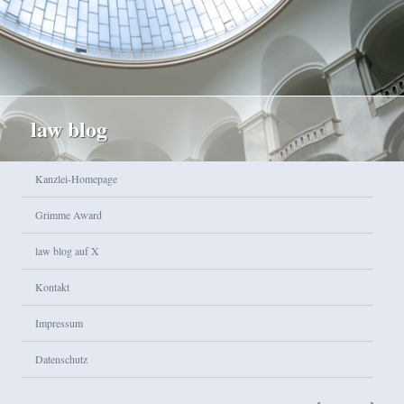
law blog
Hauptmenü
Kanzlei-Homepage
Zum Inhalt wechseln
Zum sekundären Inhalt wechseln
Grimme Award
law blog auf X
Kontakt
Impressum
Datenschutz