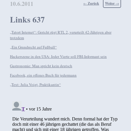
10.6.2011
Beitragsnavigation
←
Zurück
Weiter
→
Links 637
„Tatort Internet“: Gericht rügt RTL 2, verurteilt 42-Jährigen aber
trotzdem
„Ein Grundrecht auf Fußball“
Hackerszene in den USA: Jeder Vierte soll FBI-Informant sein
Gastronomie: Man spricht kein deutsch
Facebook, ein offenes Buch für jedermann
„Text: Julia Voigt, Praktikantin“