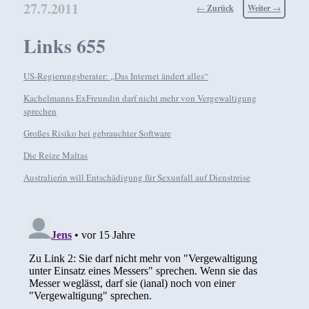
27.7.2011
Beitragsnavigation
←
Zurück
Weiter
→
Links 655
US-Regierungsberater: „Das Internet ändert alles“
Kachelmanns ExFreundin darf nicht mehr von Vergewaltigung
sprechen
Großes Risiko bei gebrauchter Software
Die Reize Maltas
Australierin will Entschädigung für Sexunfall auf Dienstreise