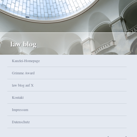
law blog
Hauptmenü
Kanzlei-Homepage
Zum Inhalt wechseln
Zum sekundären Inhalt wechseln
Grimme Award
law blog auf X
Kontakt
Impressum
Datenschutz