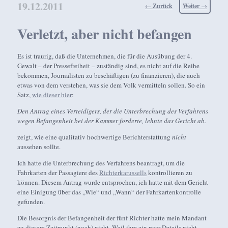
19.12.2011
Beitragsnavigation
←
Zurück
Weiter
→
Verletzt, aber nicht befangen
Es ist traurig, daß die Unternehmen, die für die Ausübung der 4.
Gewalt – der Pressefreiheit – zuständig sind, es nicht auf die Reihe
bekommen, Journalisten zu beschäftigen (zu finanzieren), die auch
etwas von dem verstehen, was sie dem Volk vermitteln sollen. So ein
Satz,
wie dieser hier
:
Den Antrag eines Verteidigers, der die Unterbrechung des Verfahrens
wegen Befangenheit bei der Kammer forderte, lehnte das Gericht ab.
zeigt, wie eine qualitativ hochwertige Berichterstattung
nicht
aussehen sollte.
Ich hatte die Unterbrechung des Verfahrens beantragt, um die
Fahrkarten der Passagiere des
Richterkarussells
kontrollieren zu
können. Diesem Antrag wurde entsprochen, ich hatte mit dem Gericht
eine Einigung über das „Wie“ und „Wann“ der Fahrkartenkontrolle
gefunden.
Die Besorgnis der Befangenheit der fünf Richter hatte mein Mandant
zu diesem Zeitpunkt (noch) nicht. Weil ihm ein paar Details nicht