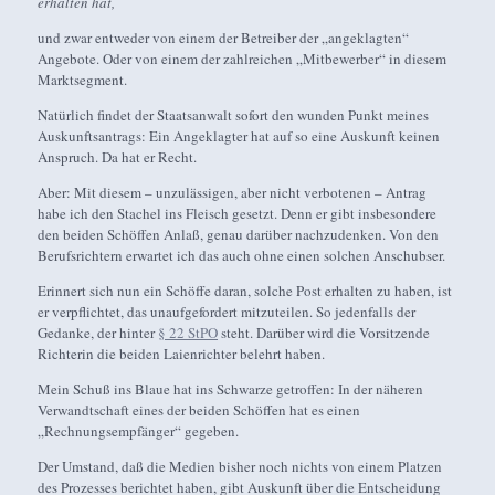
erhalten hat,
und zwar entweder von einem der Betreiber der „angeklagten“
Angebote. Oder von einem der zahlreichen „Mitbewerber“ in diesem
Marktsegment.
Natürlich findet der Staatsanwalt sofort den wunden Punkt meines
Auskunftsantrags: Ein Angeklagter hat auf so eine Auskunft keinen
Anspruch. Da hat er Recht.
Aber: Mit diesem – unzulässigen, aber nicht verbotenen – Antrag
habe ich den Stachel ins Fleisch gesetzt. Denn er gibt insbesondere
den beiden Schöffen Anlaß, genau darüber nachzudenken. Von den
Berufsrichtern erwartet ich das auch ohne einen solchen Anschubser.
Erinnert sich nun ein Schöffe daran, solche Post erhalten zu haben, ist
er verpflichtet, das unaufgefordert mitzuteilen. So jedenfalls der
Gedanke, der hinter
§ 22 StPO
steht. Darüber wird die Vorsitzende
Richterin die beiden Laienrichter belehrt haben.
Mein Schuß ins Blaue hat ins Schwarze getroffen: In der näheren
Verwandtschaft eines der beiden Schöffen hat es einen
„Rechnungsempfänger“ gegeben.
Der Umstand, daß die Medien bisher noch nichts von einem Platzen
des Prozesses berichtet haben, gibt Auskunft über die Entscheidung