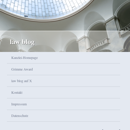
law blog
Hauptmenü
Kanzlei-Homepage
Zum Inhalt wechseln
Zum sekundären Inhalt wechseln
Grimme Award
law blog auf X
Kontakt
Impressum
Datenschutz