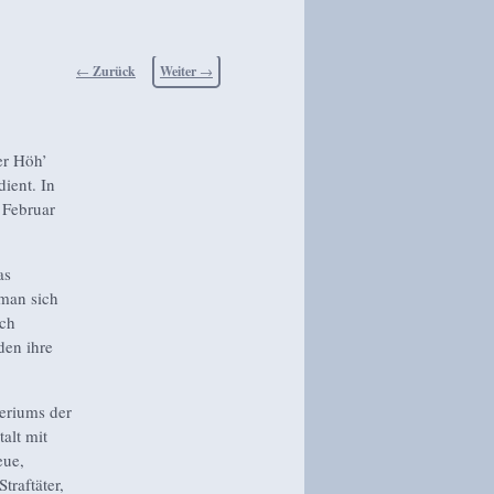
Beitragsnavigation
←
Zurück
Weiter
→
er Höh’
ient. In
 Februar
as
man sich
uch
den ihre
eriums der
alt mit
eue,
traftäter,