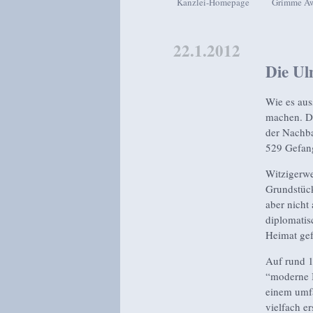
Kanzlei-Homepage
Grimme A
Zum Inhalt wechseln
Zum sekundären Inhalt wech
22.1.2012
Die Ul
Wie es aus
machen. Da
der Nachba
529 Gefan
Witzigerwe
Grundstück
aber nicht
diplomatis
Heimat gef
Auf rund 1
“moderne B
einem umfä
vielfach er