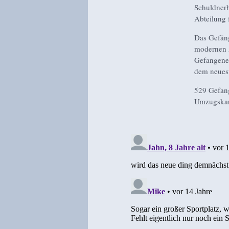
Schuldnerb
Abteilung 
Das Gefäng
modernen A
Gefangenen
dem neues
529 Gefang
Umzugskar