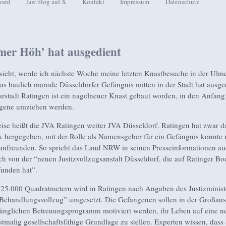
ward
law blog auf X
Kontakt
Impressum
Datenschutz
seln
mer Höh’ hat ausgedient
sieht, werde ich nächste Woche meine letzten Knastbesuche in der Ulm
s baulich marode Düsseldorfer Gefängnis mitten in der Stadt hat ausged
rstadt Ratingen ist ein nagelneuer Knast gebaut worden, in den Anfang
gene umziehen werden.
ise heißt die JVA Ratingen weiter JVA Düsseldorf. Ratingen hat zwar d
 hergegeben, mit der Rolle als Namensgeber für ein Gefängnis konnte 
 anfreunden. So spricht das Land NRW in seinen Presseinformationen a
ch von der “neuen Justizvollzugsanstalt Düsseldorf, die auf Ratinger Bo
unden hat”.
25.000 Quadratmetern wird in Ratingen nach Angaben des Justizminist
ehandlungsvollzug” umgesetzt. Die Gefangenen sollen in der Großanst
nglichen Betreuungsprogramm motiviert werden, ihr Leben auf eine n
stmalig gesellschaftsfähige Grundlage zu stellen. Experten wissen, dass S