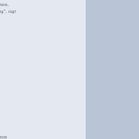
mmen,
ug", sagt
erem