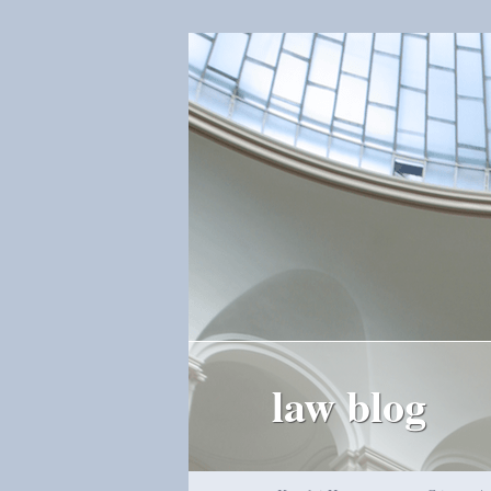
law blog
Hauptmenü