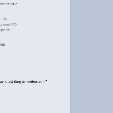
orientierte
, die
gesamt 855
spricht
200