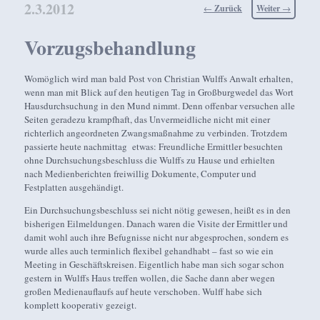
2.3.2012
Beitragsnavigation
←
Zurück
Weiter
→
Vorzugsbehandlung
Womöglich wird man bald Post von Christian Wulffs Anwalt erhalten,
wenn man mit Blick auf den heutigen Tag in Großburgwedel das Wort
Hausdurchsuchung in den Mund nimmt. Denn offenbar versuchen alle
Seiten geradezu krampfhaft, das Unvermeidliche nicht mit einer
richterlich angeordneten Zwangsmaßnahme zu verbinden. Trotzdem
passierte heute nachmittag etwas: Freundliche Ermittler besuchten
ohne Durchsuchungsbeschluss die Wulffs zu Hause und erhielten
nach Medienberichten freiwillig Dokumente, Computer und
Festplatten ausgehändigt.
Ein Durchsuchungsbeschluss sei nicht nötig gewesen, heißt es in den
bisherigen Eilmeldungen. Danach waren die Visite der Ermittler und
damit wohl auch ihre Befugnisse nicht nur abgesprochen, sondern es
wurde alles auch terminlich flexibel gehandhabt – fast so wie ein
Meeting in Geschäftskreisen. Eigentlich habe man sich sogar schon
gestern in Wulffs Haus treffen wollen, die Sache dann aber wegen
großen Medienauflaufs auf heute verschoben. Wulff habe sich
komplett kooperativ gezeigt.