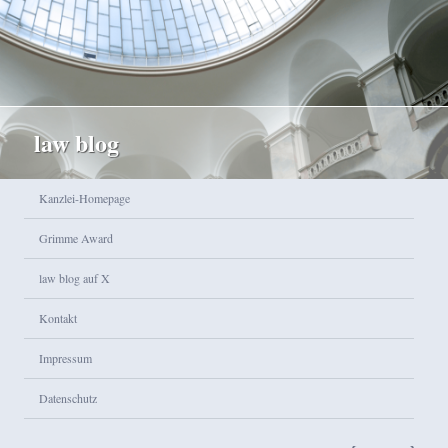
law blog
Hauptmenü
Kanzlei-Homepage
Zum Inhalt wechseln
Zum sekundären Inhalt wechseln
Grimme Award
law blog auf X
Kontakt
Impressum
Datenschutz