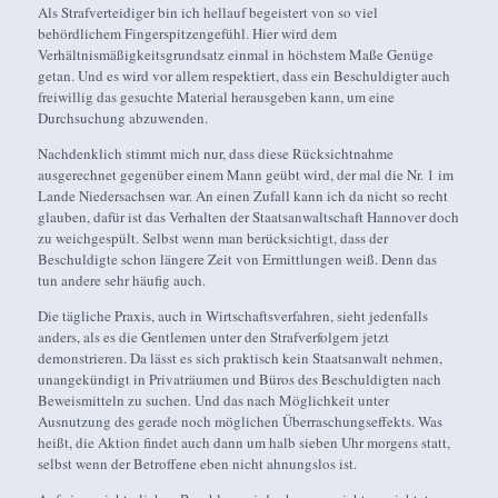
Als Strafverteidiger bin ich hellauf begeistert von so viel
behördlichem Fingerspitzengefühl. Hier wird dem
Verhältnismäßigkeitsgrundsatz einmal in höchstem Maße Genüge
getan. Und es wird vor allem respektiert, dass ein Beschuldigter auch
freiwillig das gesuchte Material herausgeben kann, um eine
Durchsuchung abzuwenden.
Nachdenklich stimmt mich nur, dass diese Rücksichtnahme
ausgerechnet gegenüber einem Mann geübt wird, der mal die Nr. 1 im
Lande Niedersachsen war. An einen Zufall kann ich da nicht so recht
glauben, dafür ist das Verhalten der Staatsanwaltschaft Hannover doch
zu weichgespült. Selbst wenn man berücksichtigt, dass der
Beschuldigte schon längere Zeit von Ermittlungen weiß. Denn das
tun andere sehr häufig auch.
Die tägliche Praxis, auch in Wirtschaftsverfahren, sieht jedenfalls
anders, als es die Gentlemen unter den Strafverfolgern jetzt
demonstrieren. Da lässt es sich praktisch kein Staatsanwalt nehmen,
unangekündigt in Privaträumen und Büros des Beschuldigten nach
Beweismitteln zu suchen. Und das nach Möglichkeit unter
Ausnutzung des gerade noch möglichen Überraschungseffekts. Was
heißt, die Aktion findet auch dann um halb sieben Uhr morgens statt,
selbst wenn der Betroffene eben nicht ahnungslos ist.