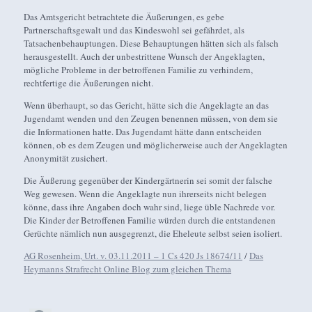
Das Amtsgericht betrachtete die Äußerungen, es gebe
Partnerschaftsgewalt und das Kindeswohl sei gefährdet, als
Tatsachenbehauptungen. Diese Behauptungen hätten sich als falsch
herausgestellt. Auch der unbestrittene Wunsch der Angeklagten,
mögliche Probleme in der betroffenen Familie zu verhindern,
rechtfertige die Äußerungen nicht.
Wenn überhaupt, so das Gericht, hätte sich die Angeklagte an das
Jugendamt wenden und den Zeugen benennen müssen, von dem sie
die Informationen hatte. Das Jugendamt hätte dann entscheiden
können, ob es dem Zeugen und möglicherweise auch der Angeklagten
Anonymität zusichert.
Die Äußerung gegenüber der Kindergärtnerin sei somit der falsche
Weg gewesen. Wenn die Angeklagte nun ihrerseits nicht belegen
könne, dass ihre Angaben doch wahr sind, liege üble Nachrede vor.
Die Kinder der Betroffenen Familie würden durch die entstandenen
Gerüchte nämlich nun ausgegrenzt, die Eheleute selbst seien isoliert.
AG Rosenheim, Urt. v. 03.11.2011 – 1 Cs 420 Js 18674/11
/
Das
Heymanns Strafrecht Online Blog zum gleichen Thema