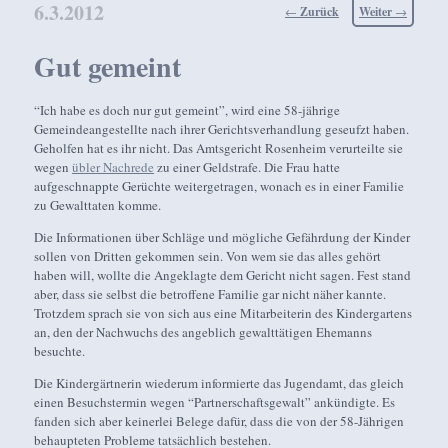
6.3.2012
Beitragsnavigation
←
Zurück
Weiter
→
Gut gemeint
“Ich habe es doch nur gut gemeint”, wird eine 58-jährige
Gemeindeangestellte nach ihrer Gerichtsverhandlung geseufzt haben.
Geholfen hat es ihr nicht. Das Amtsgericht Rosenheim verurteilte sie
wegen
übler Nachrede
zu einer Geldstrafe. Die Frau hatte
aufgeschnappte Gerüchte weitergetragen, wonach es in einer Familie
zu Gewalttaten komme.
Die Informationen über Schläge und mögliche Gefährdung der Kinder
sollen von Dritten gekommen sein. Von wem sie das alles gehört
haben will, wollte die Angeklagte dem Gericht nicht sagen. Fest stand
aber, dass sie selbst die betroffene Familie gar nicht näher kannte.
Trotzdem sprach sie von sich aus eine Mitarbeiterin des Kindergartens
an, den der Nachwuchs des angeblich gewalttätigen Ehemanns
besuchte.
Die Kindergärtnerin wiederum informierte das Jugendamt, das gleich
einen Besuchstermin wegen “Partnerschaftsgewalt” ankündigte. Es
fanden sich aber keinerlei Belege dafür, dass die von der 58-Jährigen
behaupteten Probleme tatsächlich bestehen.