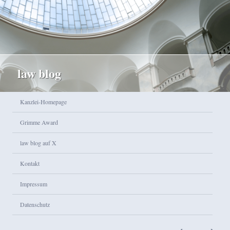
law blog
Hauptmenü
Kanzlei-Homepage
Zum Inhalt wechseln
Zum sekundären Inhalt wechseln
Grimme Award
law blog auf X
Kontakt
Impressum
Datenschutz