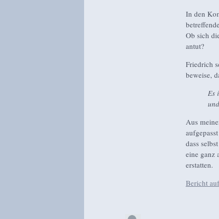
In den Kom
betreffend
Ob sich die
antut?
Friedrich 
beweise, da
Es 
und
Aus meiner 
aufgepasst 
dass selbst
eine ganz 
erstatten.
Bericht au