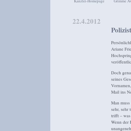
Kanzlei-Homepage
Grimme A
Zum Inhalt wechseln
Zum sekundären Inhalt wech
22.4.2012
Polizi
Persönlich
Ariane Fri
Hochspring
veröffentli
Doch genau
seines Gesc
Vornamen,
Mail ins N
Man muss s
sehr, sehr
trifft – wa
Wenn der B
unangeneh