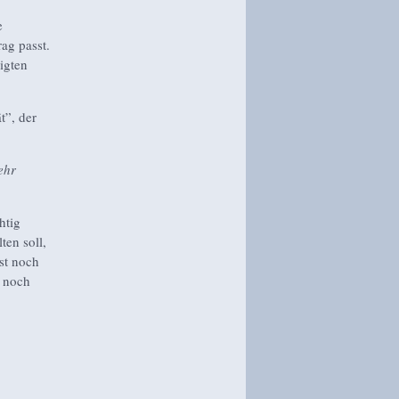
e
ag passt.
ligten
t”, der
ehr
htig
ten soll,
ist noch
t noch