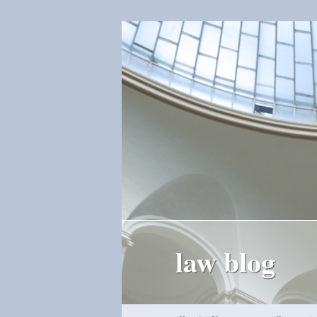
law blog
Hauptmenü