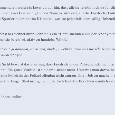
mentaren weist ein Leser darauf hin, dass alleine telefonbuch.de für di
e Stadt zwei Personen gleichen Namens aufweist, auf die Friedrichs Eintr
 Sportlerin darüber im Klaren ist, was sie jedenfalls dem völlig Unbetei
selbst bezeichnet ihren Schritt als ein “Herausnehmen aus der Anonymitä
ss sie bereit sei, aktiv zu handeln. Wörtlich:
ist Zeit zu handeln, es ist Zeit, mich zu wehren. Und das tue ich. Nicht m
 nicht wenger.
Sicht beweist das alles nur, dass Friedrich in der Polizeischule nicht ric
hat. Ein gutes Vorbild ist sie damit sicher nicht. Und was man davon hal
 eine Polizistin der Polizei offenbar nicht zutraut, ihren Job zu machen, 
andere Frage. Strafanzeige will Friedrich laut den Berichten nämlich ers
f Focus online