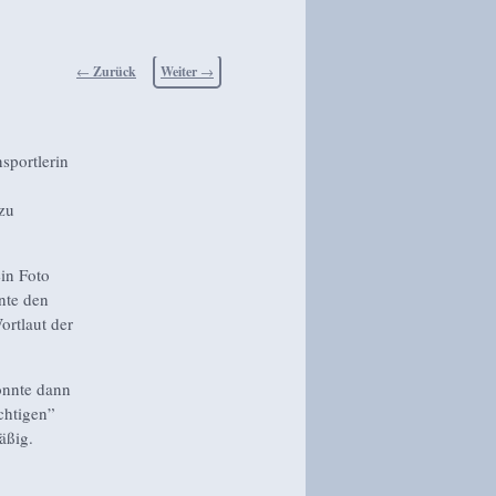
Beitragsnavigation
←
Zurück
Weiter
→
sportlerin
zu
in Foto
nnte den
rtlaut der
könnte dann
ichtigen”
äßig.