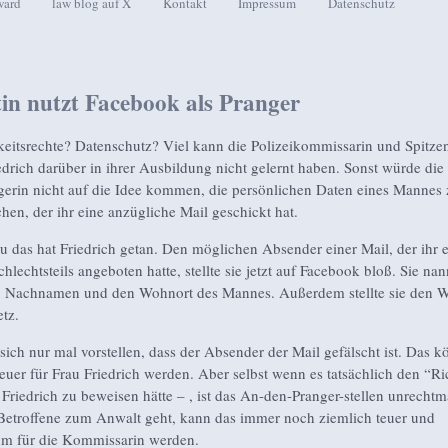
ward
law blog auf X
Kontakt
Impressum
Datenschutz
seln
stin nutzt Facebook als Pranger
keitsrechte? Datenschutz? Viel kann die Polizeikommissarin und Spitzen
edrich darüber in ihrer Ausbildung nicht gelernt haben. Sonst würde die
erin nicht auf die Idee kommen, die persönlichen Daten eines Mannes 
chen, der ihr eine anzügliche Mail geschickt hat.
 das hat Friedrich getan. Den möglichen Absender einer Mail, der ihr e
hlechtsteils angeboten hatte, stellte sie jetzt auf Facebook bloß. Sie na
 Nachnamen und den Wohnort des Mannes. Außerdem stellte sie den Wo
etz.
ich nur mal vorstellen, dass der Absender der Mail gefälscht ist. Das 
 teuer für Frau Friedrich werden. Aber selbst wenn es tatsächlich den “R
s Friedrich zu beweisen hätte – , ist das An-den-Pranger-stellen unrechtm
etroffene zum Anwalt geht, kann das immer noch ziemlich teuer und
m für die Kommissarin werden.