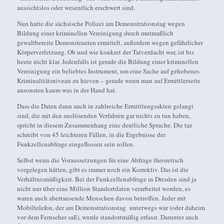
aussichtslos oder wesentlich erschwert sind.
Nun hatte die sächsische Polizei am Demonstrationstag wegen
Bildung einer kriminellen Vereinigung durch mutmaßlich
gewaltbereite Demonstranten ermittelt, außerdem wegen gefährlicher
Körperverletzung. Ob und wie konkret der Tatverdacht war, ist bis
heute nicht klar. Jedenfalls ist gerade die Bildung einer kriminellen
Vereinigung ein beliebtes Instrument, um eine Sache auf gehobenes
Kriminalitätsniveau zu hieven – gerade wenn man auf Ermittlerseite
ansonsten kaum was in der Hand hat.
Dass die Daten dann auch in zahlreiche Ermittlungsakten gelangt
sind, die mit den auslösenden Verfahren gar nichts zu tun haben,
spricht in diesem Zusammenhang eine deutliche Sprache. Die taz
schreibt von 45 leichteren Fällen, in die Ergebnisse der
Funkzellenabfrage eingeflossen sein sollen.
Selbst wenn die Voraussetzungen für eine Abfrage theoretisch
vorgelegen hätten, gibt es immer noch ein Korrektiv. Das ist die
Verhältnismäßigkeit. Bei der Funkzellenabfrage in Dresden sind ja
nicht nur über eine Million Standortdaten verarbeitet worden, es
waren auch abertausende Menschen davon betroffen. Jeder mit
Mobiltelefon, der am Demonstrationstag unterwegs war (oder daheim
vor dem Fernseher saß), wurde standortmäßig erfasst. Darunter auch