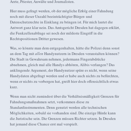
Ärzte, Priester, Anwälte und Journalisten.
Hier muss gefragt werden, ob der mögliche Erfolg einer Fahndung
noch mit dieser Unzahl beeinträchtigter Bürger- und
Datenschutzrechte in Einklang zu bringen ist. Für mich lautet die
Antwort ganz klar nein. Das Amtsgericht Dresden hat dagegen erklärt,
die Funkzellenabfrage sei noch der mildeste Eingriff in die
Rechtspositionen Dritter gewesen.
Was, so könnte man dem entgegenhalten, hätte die Polizei denn sonst
an dem Tag mit
allen
Handynutzern in Dresden veranstalten können?
Die Stadt in Gewahrsam nehmen, jedermann Fingerabdrücke
abnehmen, gleich mal alle Handys abhören, Alibis verlangen? Das
anklingende Argument, der Handynutzer spüre es nicht, wenn seine
Handydaten abgefragt werden und er habe auch nichts zu befürchten,
wenn er nichts zu verbergen hat, greift hier doch offensichtlich etwas
kurz.
Wenn man nicht zumindest über die Verhältnismäßigkeit Grenzen für
Fahndungsmaßnahmen setzt, verkommen diese zu
Standardinstrumenten. Denn genutzt werden alle technischen
Möglichkeiten, sobald sie vorhanden sind. Die einzige Hürde kann
die Juristische sein. Die Grenzen müssen Richter setzen. In Dresden
hat jemand diese Chance erst mal verspielt.