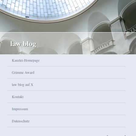
law blog
Hauptmenü
Kanzlei-Homepage
Zum Inhalt wechseln
Zum sekundären Inhalt wechseln
Grimme Award
law blog auf X
Kontakt
Impressum
Datenschutz