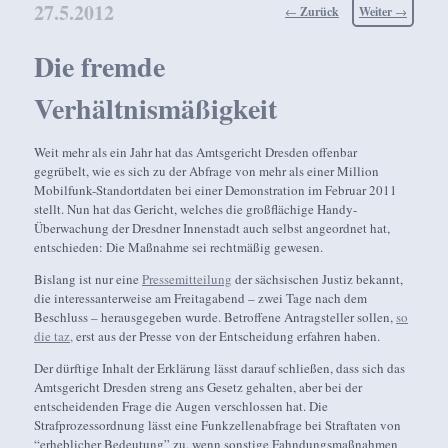
27.5.2012
Beitragsnavigation
←
Zurück
Weiter
→
Die fremde
Verhältnismäßigkeit
Weit mehr als ein Jahr hat das Amtsgericht Dresden offenbar
gegrübelt, wie es sich zu der Abfrage von mehr als einer Million
Mobilfunk-Standortdaten bei einer Demonstration im Februar 2011
stellt. Nun hat das Gericht, welches die großflächige Handy-
Überwachung der Dresdner Innenstadt auch selbst angeordnet hat,
entschieden: Die Maßnahme sei rechtmäßig gewesen.
Bislang ist nur eine
Pressemitteilung
der sächsischen Justiz bekannt,
die interessanterweise am Freitagabend – zwei Tage nach dem
Beschluss – herausgegeben wurde. Betroffene Antragsteller sollen,
so
die taz,
erst aus der Presse von der Entscheidung erfahren haben.
Der dürftige Inhalt der Erklärung lässt darauf schließen, dass sich das
Amtsgericht Dresden streng ans Gesetz gehalten, aber bei der
entscheidenden Frage die Augen verschlossen hat. Die
Strafprozessordnung lässt eine Funkzellenabfrage bei Straftaten von
“erheblicher Bedeutung” zu, wenn sonstige Fahndungsmaßnahmen