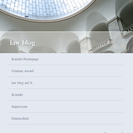
law blog
Hauptmenü
Kanzlei-Homepage
Zum Inhalt wechseln
Zum sekundären Inhalt wechseln
Grimme Award
law blog auf X
Kontakt
Impressum
Datenschutz