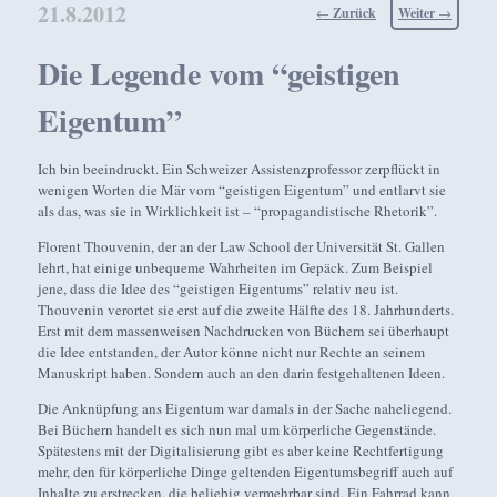
21.8.2012
Beitragsnavigation
←
Zurück
Weiter
→
Die Legende vom “geistigen
Eigentum”
Ich bin beeindruckt. Ein Schweizer Assistenzprofessor zerpflückt in
wenigen Worten die Mär vom “geistigen Eigentum” und entlarvt sie
als das, was sie in Wirklichkeit ist – “propagandistische Rhetorik”.
Florent Thouvenin, der an der Law School der Universität St. Gallen
lehrt, hat einige unbequeme Wahrheiten im Gepäck. Zum Beispiel
jene, dass die Idee des “geistigen Eigentums” relativ neu ist.
Thouvenin verortet sie erst auf die zweite Hälfte des 18. Jahrhunderts.
Erst mit dem massenweisen Nachdrucken von Büchern sei überhaupt
die Idee entstanden, der Autor könne nicht nur Rechte an seinem
Manuskript haben. Sondern auch an den darin festgehaltenen Ideen.
Die Anknüpfung ans Eigentum war damals in der Sache naheliegend.
Bei Büchern handelt es sich nun mal um körperliche Gegenstände.
Spätestens mit der Digitalisierung gibt es aber keine Rechtfertigung
mehr, den für körperliche Dinge geltenden Eigentumsbegriff auch auf
Inhalte zu erstrecken, die beliebig vermehrbar sind. Ein Fahrrad kann