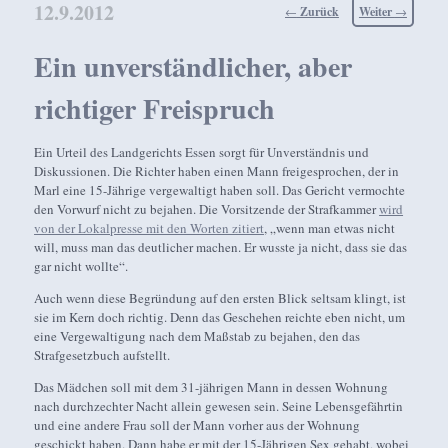
12.9.2012
Beitragsnavigation
←
Zurück
Weiter
→
Ein unverständlicher, aber
richtiger Freispruch
Ein Urteil des Landgerichts Essen sorgt für Unverständnis und
Diskussionen. Die Richter haben einen Mann freigesprochen, der in
Marl eine 15-Jährige vergewaltigt haben soll. Das Gericht vermochte
den Vorwurf nicht zu bejahen. Die Vorsitzende der Strafkammer
wird
von der Lokalpresse mit den Worten zitiert
, „wenn man etwas nicht
will, muss man das deutlicher machen. Er wusste ja nicht, dass sie das
gar nicht wollte“.
Auch wenn diese Begründung auf den ersten Blick seltsam klingt, ist
sie im Kern doch richtig. Denn das Geschehen reichte eben nicht, um
eine Vergewaltigung nach dem Maßstab zu bejahen, den das
Strafgesetzbuch aufstellt.
Das Mädchen soll mit dem 31-jährigen Mann in dessen Wohnung
nach durchzechter Nacht allein gewesen sein. Seine Lebensgefährtin
und eine andere Frau soll der Mann vorher aus der Wohnung
geschickt haben. Dann habe er mit der 15-Jährigen Sex gehabt, wobei