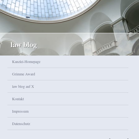
law blog
Hauptmenü
Kanzlei-Homepage
Zum Inhalt wechseln
Zum sekundären Inhalt wechseln
Grimme Award
law blog auf X
Kontakt
Impressum
Datenschutz