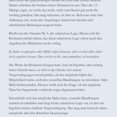
auch nicht mit gegenwärtiger Gefahr für Leib oder Leben bedroht.
Damit scheiden die beiden ersten Alternativen aus. Dass die 15-
Jährige sagte, sie wolle das nicht, wird vom Gesetz gar nicht für
wichtig gehalten. Das mag irritieren, ist aber so. Relevant wäre ihre
Äußerung erst, wenn der Angeklagte darauf mit Gewalt oder
erheblichen Drohungen reagiert hätte.
Bleibt nur die Variante Nr. 3, die schutzlose Lage. Hierzu soll die
Richterin erklärt haben, das diese schutzlose Lage schon nach den
Angaben des Mädchens nicht vorlag:
Es hätte weglaufen oder Hilfe rufen können, aber es hat alles über
sich ergehen lassen. Das reicht nicht, um jemanden zu bestrafen.
Die Worte der Richterin klingen hart, sind im Ergebnis aber richtig.
Jedes Gericht muss, so will es das Gesetz, bei einem
Vergewaltigungsvorwurf prüfen, ob das mögliche Opfer die
Möglichkeit hatte, sich den sexuellen Handlungen zu entziehen. Oder
Hilfe herbeizurufen. Ebenso stellt sich die Frage, ob der mögliche
Täter bei Gegenwehr vielleicht sogar abgelassen hätte.
Entschließt sich das mögliche Opfer dazu, sexuelle Handlungen
einfach zu erdulden und liegt keine schutzlose Lage vor, ist dies im
Ergebnis keine strafbare Vergewaltigung. Das mag man kritisch sehen,
entspricht aber der aktuellen Gesetzeslage.