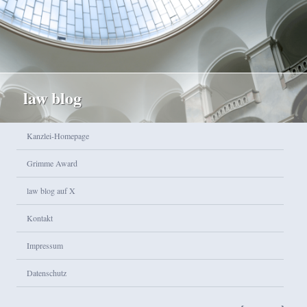
law blog
Hauptmenü
Kanzlei-Homepage
Zum Inhalt wechseln
Zum sekundären Inhalt wechseln
Grimme Award
law blog auf X
Kontakt
Impressum
Datenschutz