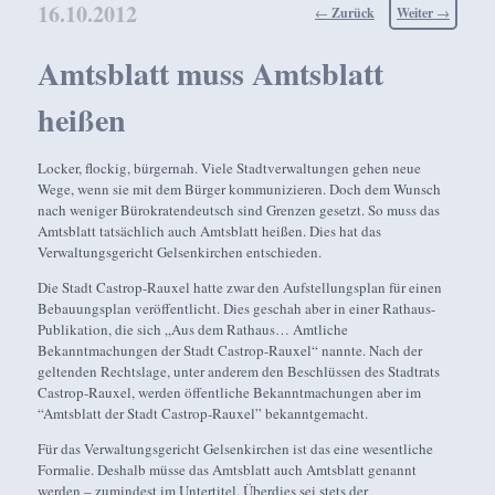
16.10.2012
Beitragsnavigation
←
Zurück
Weiter
→
Amtsblatt muss Amtsblatt
heißen
Locker, flockig, bürgernah. Viele Stadtverwaltungen gehen neue
Wege, wenn sie mit dem Bürger kommunizieren. Doch dem Wunsch
nach weniger Bürokratendeutsch sind Grenzen gesetzt. So muss das
Amtsblatt tatsächlich auch Amtsblatt heißen. Dies hat das
Verwaltungsgericht Gelsenkirchen entschieden.
Die Stadt Castrop-Rauxel hatte zwar den Aufstellungsplan für einen
Bebauungsplan veröffentlicht. Dies geschah aber in einer Rathaus-
Publikation, die sich „Aus dem Rathaus… Amtliche
Bekanntmachungen der Stadt Castrop-Rauxel“ nannte. Nach der
geltenden Rechtslage, unter anderem den Beschlüssen des Stadtrats
Castrop-Rauxel, werden öffentliche Bekanntmachungen aber im
“Amtsblatt der Stadt Castrop-Rauxel” bekanntgemacht.
Für das Verwaltungsgericht Gelsenkirchen ist das eine wesentliche
Formalie. Deshalb müsse das Amtsblatt auch Amtsblatt genannt
werden – zumindest im Untertitel. Überdies sei stets der